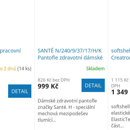
pracovní
SANTÉ N/240/9/37/17/H/K
softsh
Pantofle zdravotní dámské
Creatro
na klínku s mezipodešví
o 2 dnů
(14 ks)
Skladem
826 Kč bez DPH
1 115 Kč
999 Kč
DETAIL
DPH
1 349
DETAIL
Dámské zdravotní pantofle
softshel
značky Santé. H - speciální
elastick
mechová mezipodešev
ElasticTe
tlumící...
část...