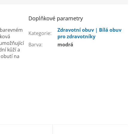
Doplňkové parametry
oubarevném
Zdravotní obuv | Bílá obuv
Kategorie
:
rková
pro zdravotníky
umožňující
Barva
:
modrá
ní kůží a
 obutí na