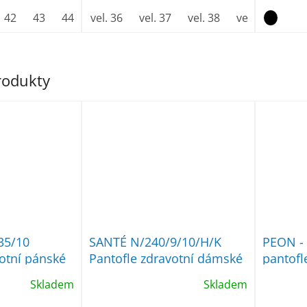
42
43
44
45
vel. 36
46
vel. 37
47
vel. 38
vel. 39
vel.
produkty
35/10
SANTÉ N/240/9/10/H/K
PEON - 
votní pánské
Pantofle zdravotní dámské
pantofl
na klínku s mezipodešví
Skladem
Skladem