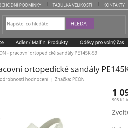
BCHODNÍ PODMÍNKY
TABULKA VELIKOSTÍ
KONTAKTY
HLEDAT
ce
Adler / Malfini Produkty
Oděvy pro volný čas
ON - pracovní ortopedické sandály PE145K-53
acovní ortopedické sandály PE145
odrobnosti hodnocení
Značka:
PEON
1 0
908 Kč 
Měrná
Zvolt
cena: