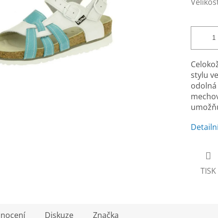
Velikos
Celoko
stylu v
odolná 
mechovk
umožňuj
Detailn
TISK
nocení
Diskuze
Značka