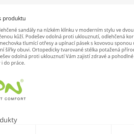
s produktu
lehčené sandály na nízkém klínku v moderním stylu ve dv
ženou kůží. Podešev odolná proti uklouznutí, odlehčená ko
echovka tlumící otřesy a upínací pásek s kovovou sponou 
ní šířky obuvi. Ortopedicky tvarované stélka potažená přírod
šev odolná proti uklouznutí Vám zajistí zdravé a pohodlné
 i do práce.