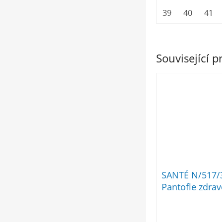
39
40
41
Související 
SANTÉ N/517/
Pantofle zdra