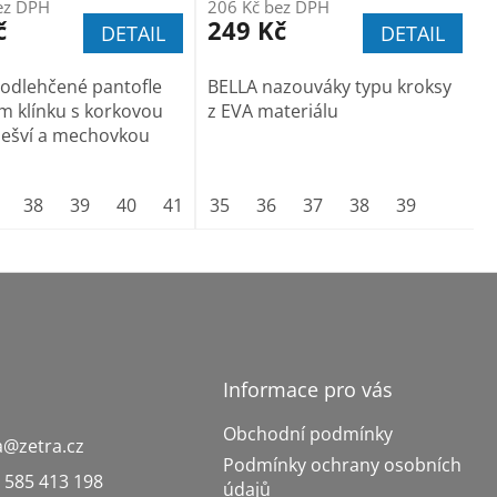
ez DPH
206 Kč bez DPH
č
249 Kč
DETAIL
DETAIL
odlehčené pantofle
BELLA nazouváky typu kroksy
m klínku s korkovou
z EVA materiálu
ešví a mechovkou
 40
38
vel. 41
39
40
vel. 42
41
42
35
36
37
38
39
Informace pro vás
Obchodní podmínky
a
@
zetra.cz
Podmínky ochrany osobních
 585 413 198
údajů