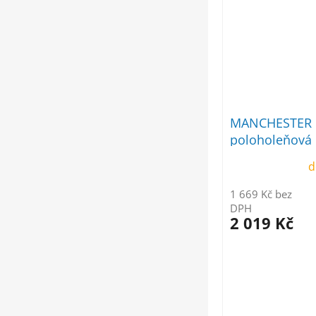
MANCHESTER 
poloholeňová
d
1 669 Kč bez
DPH
2 019 Kč