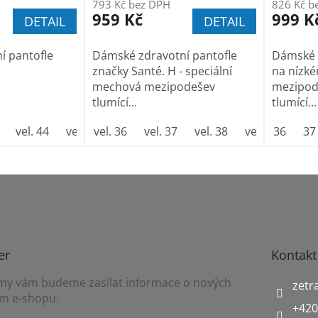
793 Kč bez DPH
826 Kč b
959 Kč
999 K
DETAIL
DETAIL
í pantofle
Dámské zdravotní pantofle
Dámské 
značky Santé. H - speciální
na nízké
mechová mezipodešev
mezipod
tlumící...
tlumící...
vel. 44
vel. 45
vel. 36
vel. 46
vel. 37
vel. 47
vel. 38
vel. 39
36
vel.
37
er
Kontakt
a my vám budeme zasílat informace o nových
zetr
m e-shopu.
+420