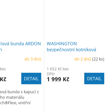
ellová bunda ARDON
WASHINGTON
n
bezpečnostní kotníková
DIELECTRIC
do 3 dnů
do 2 dnů
(22 ks)
 bez
1 652 Kč bez
DPH
 Kč
1 999 Kč
DETAIL
DETAIL
lová bunda s kapucí z
ého materiálu
ch®Flexi, vnitřní