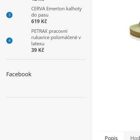
a
CERVA Emerton kalhoty
n
do pasu
e
619 Kč
l
PETRAX pracovní
rukavice polomáčené v
latexu
39 Kč
Facebook
Popis
Hod