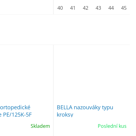
 40
vel. 41
vel. 42
40
41
42
43
44
45
ortopedické
BELLA nazouváky typu
e PE/125K-5F
kroksy
Skladem
Poslední kus