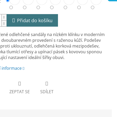
t
Přidat do košíku
žené odlehčené sandály na nízkém klínku v moderním
e dvoubarevném provedení s raženou kůží. Podešev
proti uklouznutí, odlehčená korková mezipodešev,
a tlumící otřesy a upínací pásek s kovovou sponou
ící nastavení ideální šířky obuvi.
í informace
ZEPTAT SE
SDÍLET