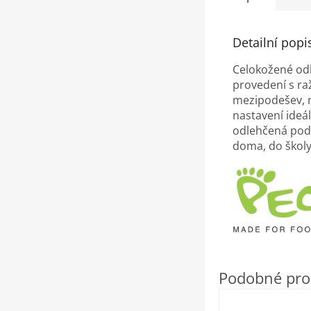
Detailní popi
Celokožené od
provedení s ra
mezipodešev, m
nastavení ideál
odlehčená pode
doma, do školy