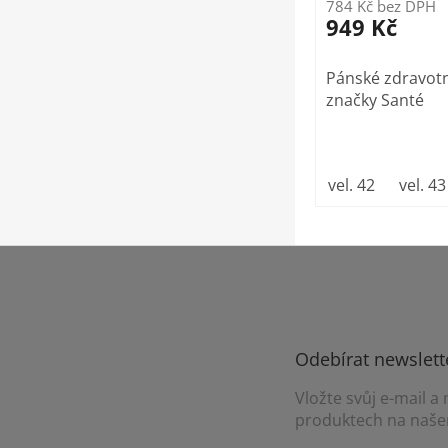
784 Kč bez DPH
949 Kč
Pánské zdravotn
značky Santé
vel. 42
vel. 43
Z
á
p
a
t
Odebírat newslett
í
Vložte svůj e-mail 
produktech na naše