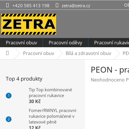
Přejít
O
+420 585 413 198
zetra@zetra.cz
na
obsah
Pracovní obuv
Pracovní oděvy
Pracovní rukavi
Pracovní obuv
Bílá a zdravotní obuv
PE
Domů
P
PEON - pr
o
s
Top 4 produkty
Průměrné
Neohodnoceno
P
t
hodnocení
r
Tip Top kombinované
produktu
pracovní rukavice
a
je
30 Kč
n
0,0
n
Fomer/RWNYL pracovní
z
rukavice polomáčené v
í
5
latexové pěně
hvězdiček.
p
12 Kč