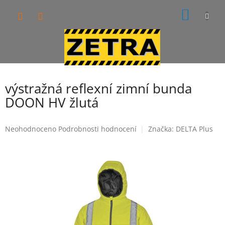
Přejít
NÁKUP
na
obsah
KOŠÍK
výstražná reflexní zimní bunda
DOON HV žlutá
Průměrné
Neohodnoceno
Podrobnosti hodnocení
Značka:
DELTA Plus
hodnocení
produktu
je
0,0
z
5
hvězdiček.