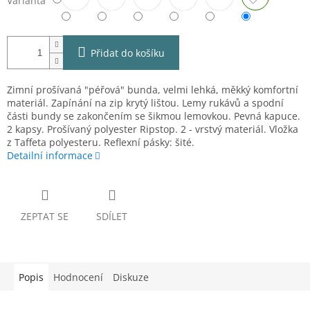
Varianta
Přidat do košíku
Zimní prošívaná "péřová" bunda, velmi lehká, měkký komfortní
materiál. Zapínání na zip krytý lištou. Lemy rukávů a spodní
části bundy se zakončením se šikmou lemovkou. Pevná kapuce.
2 kapsy. Prošívaný polyester Ripstop. 2 - vrstvý materiál. Vložka
z Taffeta polyesteru. Reflexní pásky: šité.
Detailní informace
ZEPTAT SE
SDÍLET
Popis
Hodnocení
Diskuze