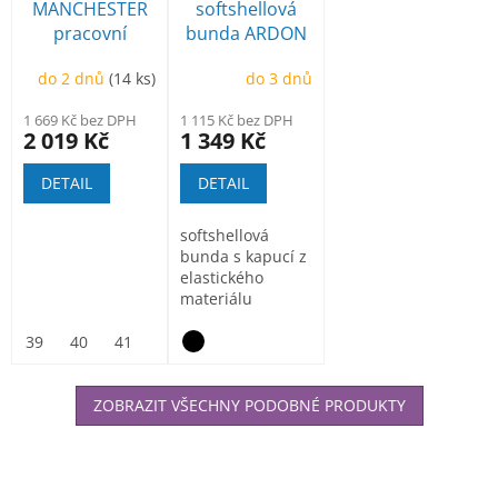
MANCHESTER
softshellová
pracovní
bunda ARDON
poloholeňová
Creatron
do 2 dnů
(14 ks)
do 3 dnů
1 669 Kč bez DPH
1 115 Kč bez DPH
2 019 Kč
1 349 Kč
DETAIL
DETAIL
softshellová
bunda s kapucí z
elastického
materiálu
ElasticTech®Flexi,
vnitřní část...
39
40
41
42
43
44
45
46
47
ZOBRAZIT VŠECHNY PODOBNÉ PRODUKTY