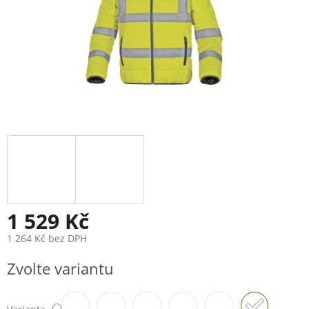
1 529 Kč
1 264 Kč bez DPH
Měrná
Zvolte variantu
cena: