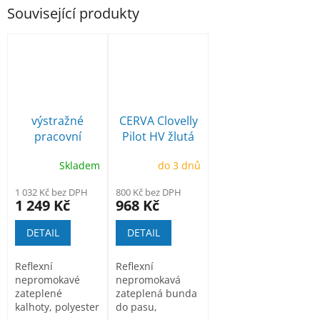
Související produkty
výstražné
CERVA Clovelly
pracovní
Pilot HV žlutá
zateplené
výstražná
Skladem
do 3 dnů
kalhoty S489
bunda
1 032 Kč bez DPH
800 Kč bez DPH
1 249 Kč
968 Kč
DETAIL
DETAIL
Reflexní
Reflexní
nepromokavé
nepromokavá
zateplené
zateplená bunda
kalhoty, polyester
do pasu,