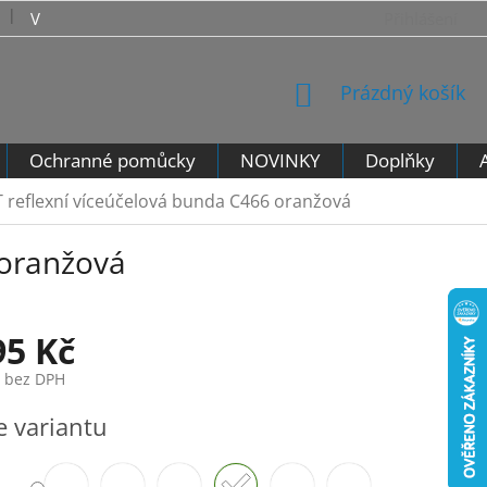
VRÁCENÍ ZBOŽÍ - VZOROVÝ FORMULÁŘ PRO ODSTOUPENÍ 
Přihlášení
NÁKUPNÍ
Prázdný košík
KOŠÍK
Ochranné pomůcky
NOVINKY
Doplňky
reflexní víceúčelová bunda C466 oranžová
 oranžová
95 Kč
č bez DPH
e variantu