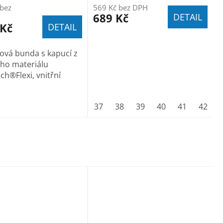
 bez
569 Kč bez DPH
689 Kč
DETAIL
 Kč
DETAIL
lová bunda s kapucí z
ého materiálu
ch®Flexi, vnitřní
37
38
39
40
41
42