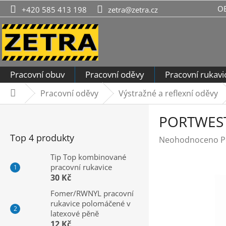
Přejít
O
+420 585 413 198
zetra@zetra.cz
na
obsah
Pracovní obuv
Pracovní oděvy
Pracovní rukavi
Pracovní oděvy
Výstražné a reflexní oděvy
Domů
P
PORTWEST 
o
s
Top 4 produkty
Průměrné
Neohodnoceno
P
t
hodnocení
r
Tip Top kombinované
produktu
pracovní rukavice
a
je
30 Kč
n
0,0
n
Fomer/RWNYL pracovní
z
rukavice polomáčené v
í
5
latexové pěně
hvězdiček.
p
12 Kč