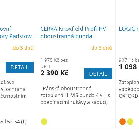
covní
CERVA Knoxfield Profi HV
LOGIC r
hoty Padstow
oboustranná bunda
do 3 dnů
do 3 dnů
1 975 Kč bez
907 Kč b
1 098
DPH
DETAIL
2 390 Kč
DETAIL
mokavé
Zateple
Pánská oboustranná
ty, ochrana
voděodo
zateplená HI-VIS bunda 4 v 1 s
ovětrnostním
OXFORD
odepínacími rukávy a kapucí;
vel.52-54 (L)
vel.56-58 (XL)
vel.60-62 (XXL)