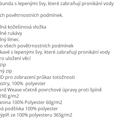
nda s lepenými švy, které zabraňují pronikání vody
ch povětrnostních podmínek.
ná kožešinová vložka
lné rukávy
ný límec.
o všech povětrnostních podmínek
vé s lepenými švy, které zabraňují pronikání vody
ro uložení věcí
zip
ný zip
ID pro zobrazení průkaz totožnosti
stry, 100% polyester
rd Weave včetně povrchové úpravy proti špíně
 190 g/m2
kanina 100% Polyester 60g/m2
vá podšívka 100% polyester
výplň ze 100% polyesteru 365g/m2