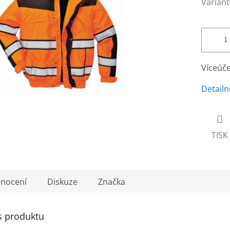
Variant
Víceúče
Detailn
TISK
nocení
Diskuze
Značka
s produktu