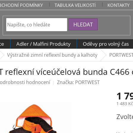
BCHODNÍ PODMÍNKY
TABULKA VELIKOSTÍ
KONTAKTY
HLEDAT
ce
Adler / Malfini Produkty
Oděvy pro volný čas
Výstražné zimní reflexní bundy a kalhoty
PORTWEST 
reflexní víceúčelová bunda C466
odrobnosti hodnocení
Značka:
PORTWEST
1 7
1 483 K
Měrná
Zvolt
cena: