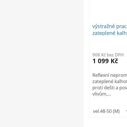
výstražné pra
zateplené kal
žluté
908 Kč bez DPH
1 099 Kč
Reflexní nepro
zateplené kalho
proti dešti a p
vlivům,...
vel.48-50 (M)