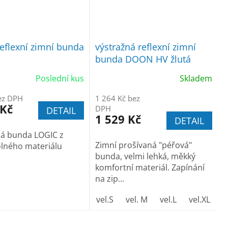
eflexní zimní bunda
výstražná reflexní zimní
bunda DOON HV žlutá
Poslední kus
Skladem
ez DPH
1 264 Kč bez
 Kč
DPH
DETAIL
1 529 Kč
DETAIL
ná bunda LOGIC z
Zimní prošívaná "péřová"
lného materiálu
bunda, velmi lehká, měkký
komfortní materiál. Zapínání
na zip...
vel.S
vel. M
vel.L
vel.XL
v