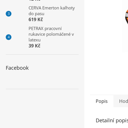
a
CERVA Emerton kalhoty
n
do pasu
e
619 Kč
l
PETRAX pracovní
rukavice polomáčené v
latexu
39 Kč
Facebook
Popis
Hod
Detailní popi