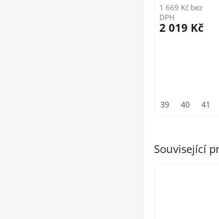
1 669 Kč bez
DPH
2 019 Kč
39
40
41
Související 