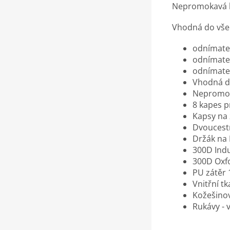
Nepromokavá bu
Vhodná do vše
odnímatel
odnímate
odnímatel
Vhodná d
Nepromoka
8 kapes p
Kapsy na 
Dvoucest
Držák na 
300D Indu
300D Oxfo
PU zátěr
Vnitřní t
Kožešino
Rukávy - 