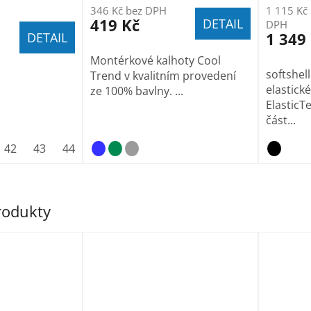
346 Kč bez DPH
1 115 Kč
419 Kč
DETAIL
DPH
1 349
DETAIL
Montérkové kalhoty Cool
softshel
Trend v kvalitním provedení
elastick
ze 100% bavlny. ...
ElasticTe
část...
42
43
44
45
46
47
produkty