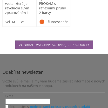
vesta, která je
PROKAM s
revoluční svým
reflexními pruhy,
zpracováním i
2 barvy
designem. Přední
zapínání...
vel. M
vel. L
vel. XL
fluorescenční žlutá
vel. XXL
vel. XXXL
ZOBRAZIT VŠECHNY SOUVISEJÍCÍ PRODUKTY
Z
á
p
a
Odebírat newsletter
t
Vložte svůj e-mail a my vám budeme zasílat informace o nových
í
produktech na našem e-shopu.
E-mail
Souhlasím s
podmínkami ochrany osobních údajů