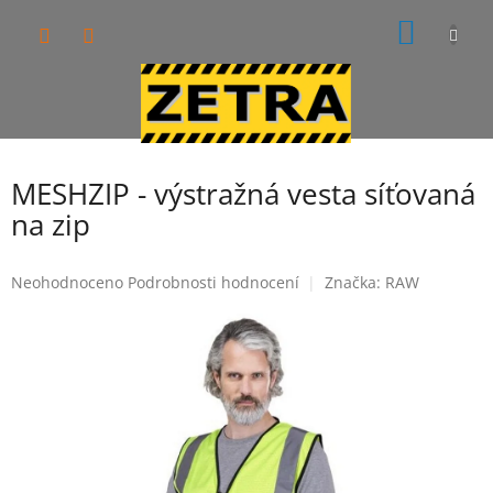
Přejít
NÁKUP
na
obsah
KOŠÍK
MESHZIP - výstražná vesta síťovaná
na zip
Průměrné
Neohodnoceno
Podrobnosti hodnocení
Značka:
RAW
hodnocení
produktu
je
0,0
z
5
hvězdiček.