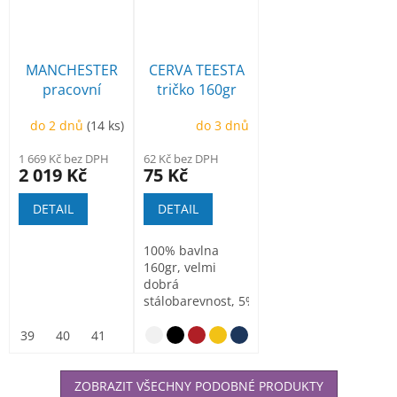
MANCHESTER
CERVA TEESTA
pracovní
tričko 160gr
poloholeňová
100% bavlna
do 2 dnů
(14 ks)
do 3 dnů
1 669 Kč bez DPH
62 Kč bez DPH
2 019 Kč
75 Kč
DETAIL
DETAIL
100% bavlna
160gr, velmi
dobrá
stálobarevnost, 5%
elastanu v
průkrčníku,
39
40
41
42
43
44
45
46
47
možnost potisku
ZOBRAZIT VŠECHNY PODOBNÉ PRODUKTY