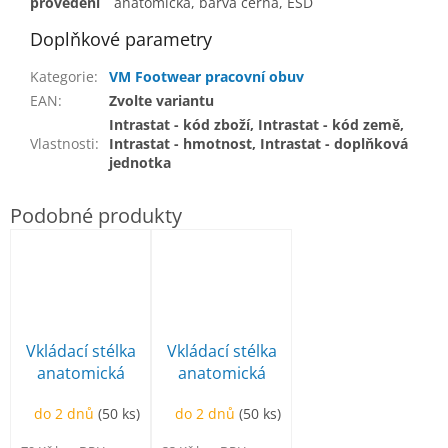
provedení
anatomická, barva černá, ESD
Doplňkové parametry
Kategorie
:
VM Footwear pracovní obuv
EAN
:
Zvolte variantu
Intrastat - kód zboží, Intrastat - kód země,
Vlastnosti
:
Intrastat - hmotnost, Intrastat - doplňková
jednotka
Vkládací stélka
Vkládací stélka
anatomická
anatomická
do 2 dnů
(50 ks)
do 2 dnů
(50 ks)