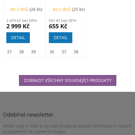
polobotka
kotníková
do 2 dnů
(26 ks)
do 2 dnů
(25 ks)
2 479 Kč bez DPH
541 Kč bez DPH
2 999 Kč
655 Kč
DETAIL
DETAIL
37
38
39
40
36
41
37
42
38
43
39
44
40
45
41
46
42
47
ZOBRAZIT VŠECHNY SOUVISEJÍCÍ PRODUKTY
Z
á
p
a
Odebírat newsletter
t
Vložte svůj e-mail a my vám budeme zasílat informace o nových
í
produktech na našem e-shopu.