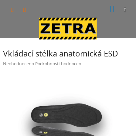
Přejít
NÁKUP
na
obsah
KOŠÍK
Vkládací stélka anatomická ESD
Průměrné
Neohodnoceno
Podrobnosti hodnocení
hodnocení
produktu
je
0,0
z
5
hvězdiček.