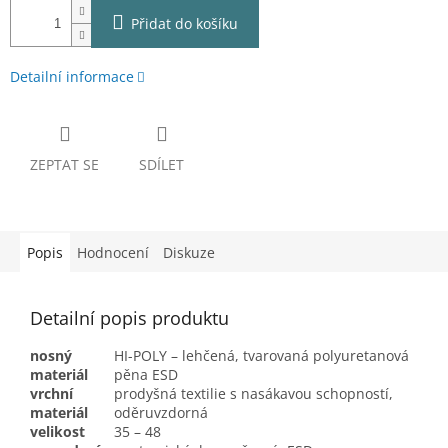
Přidat do košíku
Detailní informace
ZEPTAT SE
SDÍLET
Popis
Hodnocení
Diskuze
Detailní popis produktu
nosný
HI-POLY – lehčená, tvarovaná polyuretanová
materiál
pěna ESD
vrchní
prodyšná textilie s nasákavou schopností,
materiál
oděruvzdorná
velikost
35 – 48