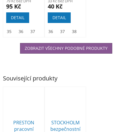
79 Kč bez DPH
33 Kč bez DPH
95 Kč
40 Kč
DETAIL
DETAIL
35
36
37
38
36
39
37
40
38
41
39
42
40
43
41
44
42
45
ZOBRAZIT VŠECHNY PODOBNÉ PRODUKTY
Související produkty
PRESTON
STOCKHOLM
pracovní
bezpečnostní