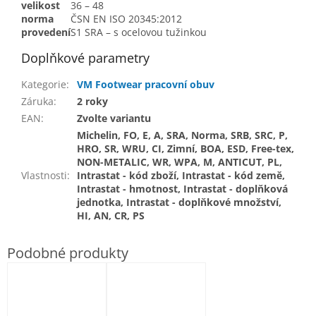
velikost
36 – 48
norma
ČSN EN ISO 20345:2012
provedení
S1 SRA – s ocelovou tužinkou
Doplňkové parametry
Kategorie
:
VM Footwear pracovní obuv
Záruka
:
2 roky
EAN
:
Zvolte variantu
Michelin, FO, E, A, SRA, Norma, SRB, SRC, P,
HRO, SR, WRU, CI, Zimní, BOA, ESD, Free-tex,
NON-METALIC, WR, WPA, M, ANTICUT, PL,
Vlastnosti
:
Intrastat - kód zboží, Intrastat - kód země,
Intrastat - hmotnost, Intrastat - doplňková
jednotka, Intrastat - doplňkové množství,
HI, AN, CR, PS