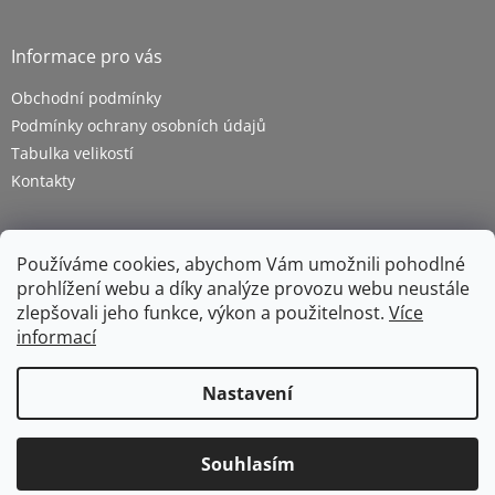
Informace pro vás
Obchodní podmínky
Podmínky ochrany osobních údajů
Tabulka velikostí
Kontakty
Používáme cookies, abychom Vám umožnili pohodlné
prohlížení webu a díky analýze provozu webu neustále
zlepšovali jeho funkce, výkon a použitelnost.
Více
informací
Vytvořil Shoptet
Nastavení
Copyright 2026
ZETRA - pracovní oděvy s.r.o.
. Všechna
Souhlasím
práva vyhrazena.
Upravit nastavení cookies