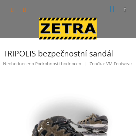
Přejít
NÁKUP
na
obsah
KOŠÍK
TRIPOLIS bezpečnostní sandál
Průměrné
Neohodnoceno
Podrobnosti hodnocení
Značka:
VM Footwear
hodnocení
produktu
je
0,0
z
5
hvězdiček.