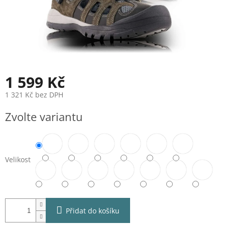
1 599 Kč
1 321 Kč bez DPH
Měrná
Zvolte variantu
cena:
Velikost
Přidat do košíku