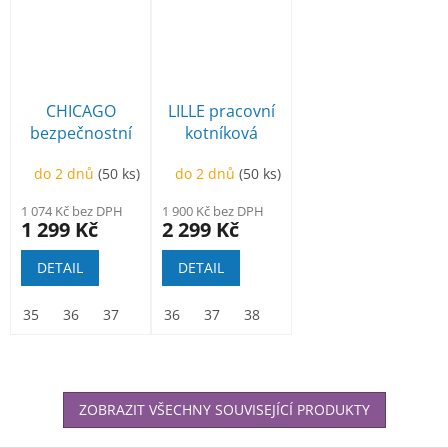
CHICAGO
LILLE pracovní
bezpečnostní
kotníková
polobotka
tactical
do 2 dnů
(50 ks)
do 2 dnů
(50 ks)
1 074 Kč bez DPH
1 900 Kč bez DPH
1 299 Kč
2 299 Kč
DETAIL
DETAIL
35
36
37
38
36
39
37
40
38
41
39
42
40
43
41
44
42
45
ZOBRAZIT VŠECHNY SOUVISEJÍCÍ PRODUKTY