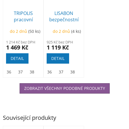
TRIPOLIS
LISABON
pracovní
bezpečnostní
sandál
kotníková
do 2 dnů
(50 ks)
do 2 dnů
(4 ks)
1 214 Kč bez DPH
925 Kč bez DPH
1 469 Kč
1 119 Kč
DETAIL
DETAIL
36
37
38
39
36
40
37
41
38
42
39
43
40
44
41
45
42
46
ZOBRAZIT VŠECHNY PODOBNÉ PRODUKTY
Související produkty