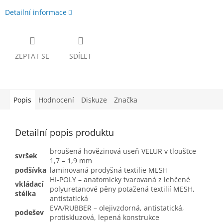
Detailní informace
ZEPTAT SE
SDÍLET
Popis
Hodnocení
Diskuze
Značka
Detailní popis produktu
broušená hovězinová useň VELUR v tloušťce
svršek
1,7 – 1,9 mm
podšívka
laminovaná prodyšná textilie MESH
HI-POLY – anatomicky tvarovaná z lehčené
vkládací
polyuretanové pěny potažená textilií MESH,
stélka
antistatická
EVA/RUBBER – olejivzdorná, antistatická,
podešev
protiskluzová, lepená konstrukce