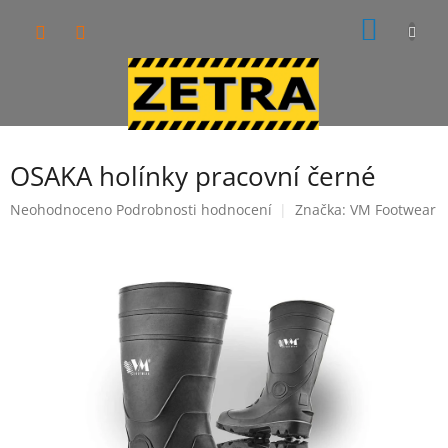
Přejít
NÁKUP
na
obsah
KOŠÍK
OSAKA holínky pracovní černé
Průměrné
Neohodnoceno
Podrobnosti hodnocení
Značka:
VM Footwear
hodnocení
produktu
je
0,0
z
5
hvězdiček.