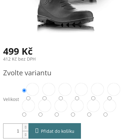
499 Kč
412 Kč bez DPH
Měrná
Zvolte variantu
cena:
Velikost
Přidat do košíku