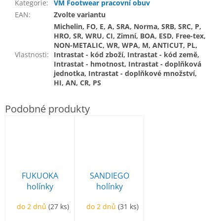
Kategorie
:
VM Footwear pracovní obuv
EAN
:
Zvolte variantu
Michelin, FO, E, A, SRA, Norma, SRB, SRC, P,
HRO, SR, WRU, CI, Zimní, BOA, ESD, Free-tex,
NON-METALIC, WR, WPA, M, ANTICUT, PL,
Vlastnosti
:
Intrastat - kód zboží, Intrastat - kód země,
Intrastat - hmotnost, Intrastat - doplňková
jednotka, Intrastat - doplňkové množství,
HI, AN, CR, PS
FUKUOKA
SANDIEGO
holínky
holínky
pracovní zelené
bezpečnostní
do 2 dnů
(27 ks)
do 2 dnů
(31 ks)