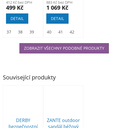
412 Kč bez DPH
883 Kč bez DPH
499 Kč
1 069 Kč
DETAIL
DETAIL
37
38
39
40
40
41
41
42
42
43
43
44
44
45
45
46
46
47
ZOBRAZIT VŠECHNY PODOBNÉ PRODUKTY
Související produkty
DERBY
ZANTE outdoor
bezpečnostní
sandál béžový