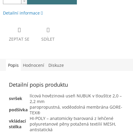
Detailní informace
ZEPTAT SE
SDÍLET
Popis
Hodnocení
Diskuze
Detailní popis produktu
lícová hovězinová useň NUBUK v tloušťce 2,0 –
svršek
2,2 mm
paropropustná, voděodolná membrána GORE-
podšívka
TEX®
HI-POLY – anatomicky tvarovaná z lehčené
vkládací
polyuretanové pěny potažená textilií MESH,
stélka
antistatická