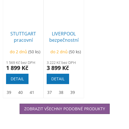
STUTTGART
LIVERPOOL
pracovní
bezpečnostní
kotníková
kotníková BOA
do 2 dnů
(50 ks)
do 2 dnů
(50 ks)
1 569 Kč bez DPH
3 222 Kč bez DPH
1 899 Kč
3 899 Kč
DETAIL
DETAIL
39
40
41
42
37
43
38
44
39
45
40
46
41
47
42
48
43
ZOBRAZIT VŠECHNY PODOBNÉ PRODUKTY