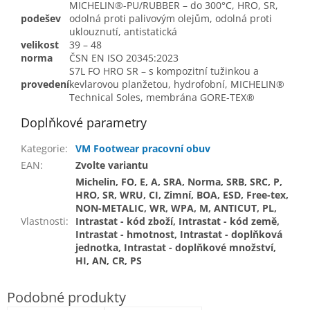
MICHELIN®-PU/RUBBER – do 300°C, HRO, SR,
podešev
odolná proti palivovým olejům, odolná proti
uklouznutí, antistatická
velikost
39 – 48
norma
ČSN EN ISO 20345:2023
S7L FO HRO SR – s kompozitní tužinkou a
provedení
kevlarovou planžetou, hydrofobní, MICHELIN®
Technical Soles, membrána GORE-TEX®
Doplňkové parametry
Kategorie
:
VM Footwear pracovní obuv
EAN
:
Zvolte variantu
Michelin, FO, E, A, SRA, Norma, SRB, SRC, P,
HRO, SR, WRU, CI, Zimní, BOA, ESD, Free-tex,
NON-METALIC, WR, WPA, M, ANTICUT, PL,
Vlastnosti
:
Intrastat - kód zboží, Intrastat - kód země,
Intrastat - hmotnost, Intrastat - doplňková
jednotka, Intrastat - doplňkové množství,
HI, AN, CR, PS