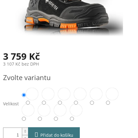
3 759 Kč
3 107 Kč bez DPH
Měrná
Zvolte variantu
cena:
Velikost
Přidat do košíku