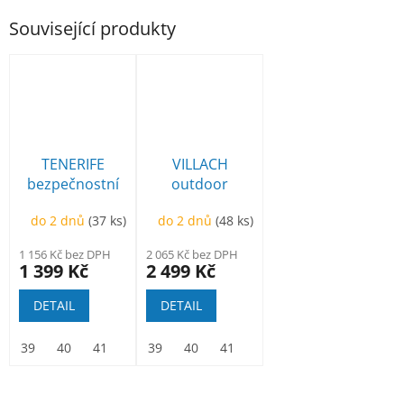
Související produkty
TENERIFE
VILLACH
bezpečnostní
outdoor
polobotka
kotníková
do 2 dnů
(37 ks)
do 2 dnů
(48 ks)
1 156 Kč bez DPH
2 065 Kč bez DPH
1 399 Kč
2 499 Kč
DETAIL
DETAIL
39
40
41
42
39
43
40
44
41
45
42
46
43
47
44
48
45