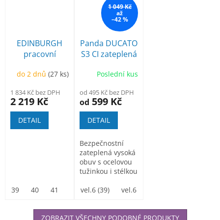
1 049 Kč
až
–42 %
EDINBURGH
Panda DUCATO
pracovní
S3 CI zateplená
poloholeňová
bezpečnostní
do 2 dnů
(27 ks)
Poslední kus
obuv
1 834 Kč bez DPH
od 495 Kč bez DPH
2 219 Kč
599 Kč
od
DETAIL
DETAIL
Bezpečnostní
zateplená vysoká
obuv s ocelovou
tužinkou i stélkou
odolnou
39
40
41
42
propíchnutí,...
vel.6 (39)
43
44
vel.6 1/2(40)
45
46
47
vel.7 (41)
48
ve
ZOBRAZIT VŠECHNY PODOBNÉ PRODUKTY