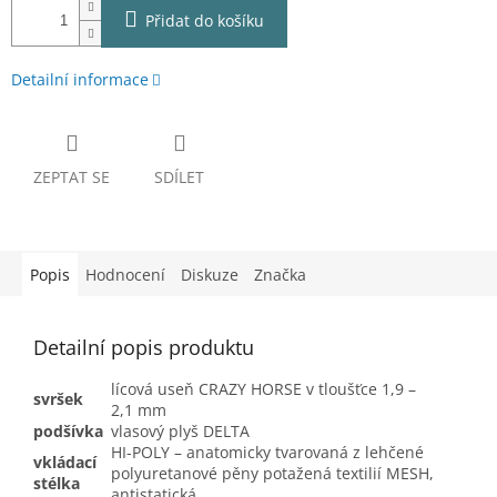
Přidat do košíku
Detailní informace
ZEPTAT SE
SDÍLET
Popis
Hodnocení
Diskuze
Značka
Detailní popis produktu
lícová useň CRAZY HORSE v tloušťce 1,9 –
svršek
2,1 mm
podšívka
vlasový plyš DELTA
HI-POLY – anatomicky tvarovaná z lehčené
vkládací
polyuretanové pěny potažená textilií MESH,
stélka
antistatická