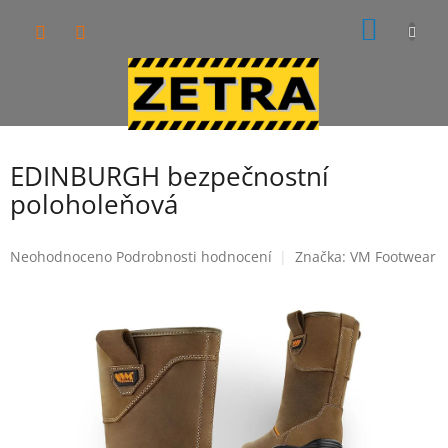
Přejít
NÁKUP
na
obsah
KOŠÍK
EDINBURGH bezpečnostní
poloholeňová
Průměrné
Neohodnoceno
Podrobnosti hodnocení
Značka:
VM Footwear
hodnocení
produktu
je
0,0
z
5
hvězdiček.