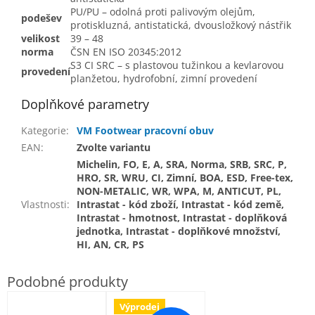
PU/PU – odolná proti palivovým olejům,
podešev
protiskluzná, antistatická, dvousložkový nástřik
velikost
39 – 48
norma
ČSN EN ISO 20345:2012
S3 CI SRC – s plastovou tužinkou a kevlarovou
provedení
planžetou, hydrofobní, zimní provedení
Doplňkové parametry
Kategorie
:
VM Footwear pracovní obuv
EAN
:
Zvolte variantu
Michelin, FO, E, A, SRA, Norma, SRB, SRC, P,
HRO, SR, WRU, CI, Zimní, BOA, ESD, Free-tex,
NON-METALIC, WR, WPA, M, ANTICUT, PL,
Vlastnosti
:
Intrastat - kód zboží, Intrastat - kód země,
Intrastat - hmotnost, Intrastat - doplňková
jednotka, Intrastat - doplňkové množství,
HI, AN, CR, PS
Výprodej