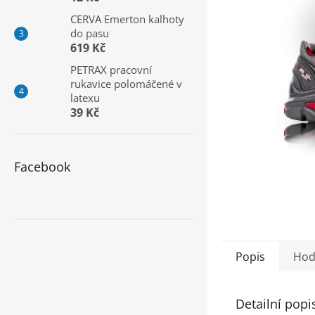
a
CERVA Emerton kalhoty
n
do pasu
e
619 Kč
l
PETRAX pracovní
rukavice polomáčené v
latexu
39 Kč
Facebook
Popis
Hod
Detailní popi