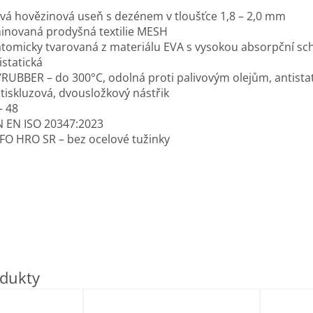
ová hovězinová useň s dezénem v tloušťce 1,8 – 2,0 mm
inovaná prodyšná textilie MESH
tomicky tvarovaná z materiálu EVA s vysokou absorpční sc
istatická
RUBBER – do 300°C, odolná proti palivovým olejům, antistat
tiskluzová, dvousložkový nástřik
– 48
 EN ISO 20347:2023
FO HRO SR – bez ocelové tužinky