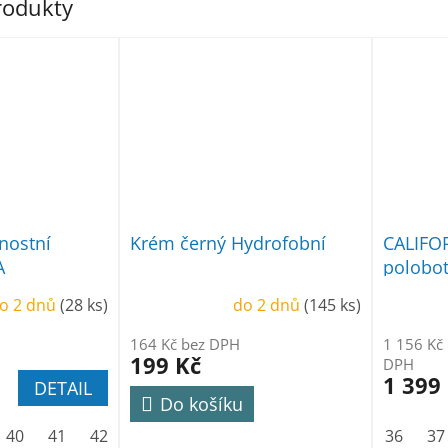
produkty
nostní
Krém černý Hydrofobní
CALIFO
A
polobo
o 2 dnů
(28 ks)
do 2 dnů
(145 ks)
164 Kč bez DPH
1 156 Kč
199 Kč
DPH
1 399
DETAIL
Do košíku
40
41
42
43
44
45
46
47
48
36
37