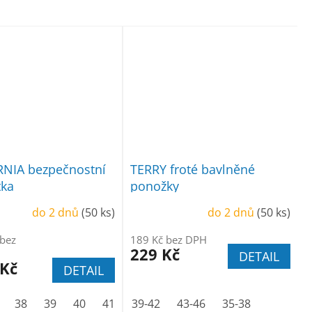
RNIA bezpečnostní
TERRY froté bavlněné
tka
ponožky
do 2 dnů
(50 ks)
do 2 dnů
(50 ks)
 bez
189 Kč bez DPH
229 Kč
DETAIL
 Kč
DETAIL
38
39
40
41
42
39-42
43
43-46
44
45
35-38
46
47