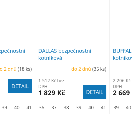
pečnostní
DALLAS bezpečnostní
BUFFAL
kotníková
kotníko
o 2 dnů
(18 ks)
do 2 dnů
(35 ks)
1 512 Kč bez
2 206 Kč
DETAIL
DPH
DPH
1 829 Kč
2 669
DETAIL
39
40
41
42
36
43
37
44
38
45
39
46
40
47
41
48
42
39
43
40