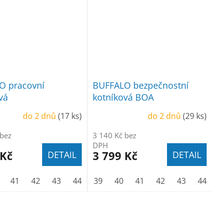
O pracovní
BUFFALO bezpečnostní
vá
kotníková BOA
do 2 dnů
(17 ks)
do 2 dnů
(29 ks)
 bez
3 140 Kč bez
DPH
 Kč
3 799 Kč
DETAIL
DETAIL
44
41
45
42
46
43
47
44
48
45
39
46
40
47
41
48
42
43
44