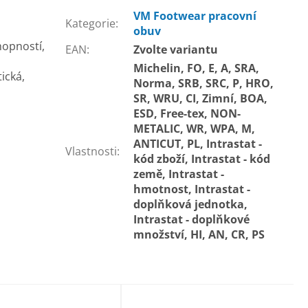
VM Footwear pracovní
Kategorie
:
obuv
hopností,
EAN
:
Zvolte variantu
Michelin, FO, E, A, SRA,
ická,
Norma, SRB, SRC, P, HRO,
SR, WRU, CI, Zimní, BOA,
ESD, Free-tex, NON-
METALIC, WR, WPA, M,
ANTICUT, PL, Intrastat -
Vlastnosti
:
kód zboží, Intrastat - kód
země, Intrastat -
hmotnost, Intrastat -
doplňková jednotka,
Intrastat - doplňkové
množství, HI, AN, CR, PS