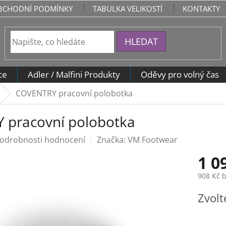
BCHODNÍ PODMÍNKY
TABULKA VELIKOSTÍ
KONTAKTY
HLEDAT
ce
Adler / Malfini Produkty
Oděvy pro volný čas
COVENTRY pracovní polobotka
 pracovní polobotka
odrobnosti hodnocení
Značka:
VM Footwear
1 0
908 Kč 
Měrná
Zvolt
cena: