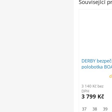
Související 
DERBY bezpeč
polobotka BO
d
3 140 Kč bez
DPH
3 799 Kč
37
38
39