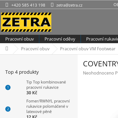
Přejít
O
+420 585 413 198
zetra@zetra.cz
na
obsah
Pracovní obuv
Pracovní oděvy
Pracovní rukavi
Pracovní obuv
Pracovní obuv VM Footwear
Domů
P
COVENTRY
o
s
Top 4 produkty
Průměrné
Neohodnoceno
P
t
hodnocení
r
Tip Top kombinované
produktu
pracovní rukavice
a
je
30 Kč
n
0,0
n
Fomer/RWNYL pracovní
z
rukavice polomáčené v
í
5
latexové pěně
hvězdiček.
p
12 Kč