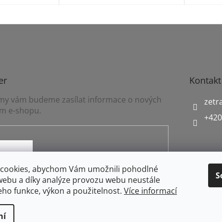
er
Kontakt
a my vám budeme zasílat informace o nových
zetr
m e-shopu.
+420
mínkami ochrany osobních údajů
cookies, abychom Vám umožnili pohodlné
S
webu a díky analýze provozu webu neustále
jeho funkce, výkon a použitelnost.
Více informací
ní
práva vyhrazena.
Upravit nastavení cookies