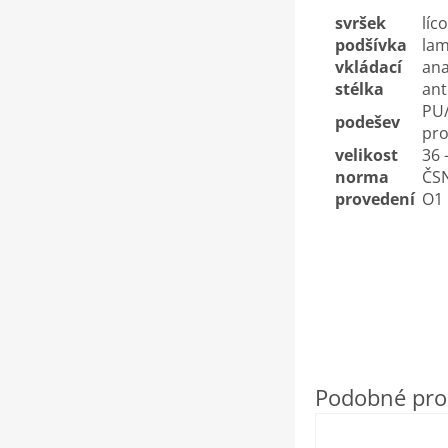
svršek
líc
podšívka
lam
vkládací
ana
stélka
ant
PU/
podešev
pro
velikost
36 
norma
ČSN
provedení
O1 