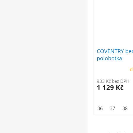
COVENTRY bez
polobotka
d
933 Kč bez DPH
1 129 Kč
36
37
38