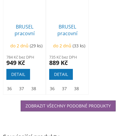
BRUSEL
BRUSEL
pracovní
pracovní
kotníková zimní
kotníková
do 2 dnů
(29 ks)
do 2 dnů
(33 ks)
784 Kč bez DPH
735 Kč bez DPH
949 Kč
889 Kč
DETAIL
DETAIL
36
37
38
39
36
40
37
41
38
42
39
43
40
44
41
45
42
46
ZOBRAZIT VŠECHNY PODOBNÉ PRODUKTY