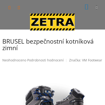
Přejít
NÁKUP
na
obsah
KOŠÍK
BRUSEL bezpečnostní kotníková
zimní
Průměrné
Neohodnoceno
Podrobnosti hodnocení
Značka:
VM Footwear
hodnocení
produktu
je
0,0
z
5
hvězdiček.