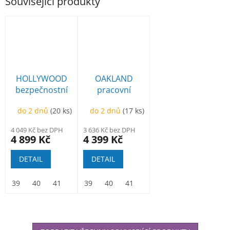
Související produkty
HOLLYWOOD
OAKLAND
bezpečnostní
pracovní
kotníková
kotníková BOA
do 2 dnů
(20 ks)
do 2 dnů
(17 ks)
4 049 Kč bez DPH
3 636 Kč bez DPH
4 899 Kč
4 399 Kč
DETAIL
DETAIL
39
40
41
42
39
43
40
44
41
45
42
46
43
47
44
48
45