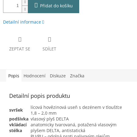
Přidat do košíku
Detailní informace
ZEPTAT SE
SDÍLET
Popis
Hodnocení
Diskuze
Značka
Detailní popis produktu
lícová hovězinová useň s dezénem v tloušťce
svršek
1,8 – 2,0 mm
podšívka
vlasový plyš DELTA
vkládací
anatomicky tvarovaná, potažená vlasovým
stélka
plyšem DELTA, antistatická
PU/PU – odolná proti palivovým olejům,