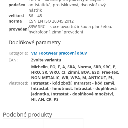
podešev
antistatická, protiskluzová, dvousložkový
nástřik
velikost
36 – 48
norma
ČSN EN ISO 20345:2012
S3W SRC – s ocelovou tužinkou a planžetou,
provedení
hydrofobní, zimní provedení
Doplňkové parametry
Kategorie
:
VM Footwear pracovní obuv
EAN
:
Zvolte variantu
Michelin, FO, E, A, SRA, Norma, SRB, SRC, P,
HRO, SR, WRU, CI, Zimní, BOA, ESD, Free-tex,
NON-METALIC, WR, WPA, M, ANTICUT, PL,
Vlastnosti
:
Intrastat - kód zboží, Intrastat - kód země,
Intrastat - hmotnost, Intrastat - doplňková
jednotka, Intrastat - doplňkové množství,
HI, AN, CR, PS