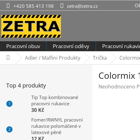
Přejít
O
+420 585 413 198
zetra@zetra.cz
na
obsah
Pracovní obuv
Pracovní oděvy
Pracovní rukavi
Adler / Malfini Produkty
Trička
Colormix
Domů
P
Colormix 
o
s
Top 4 produkty
Průměrné
Neohodnoceno
P
t
hodnocení
r
Tip Top kombinované
produktu
pracovní rukavice
a
je
30 Kč
n
0,0
n
Fomer/RWNYL pracovní
z
rukavice polomáčené v
í
5
latexové pěně
hvězdiček.
p
12 Kč