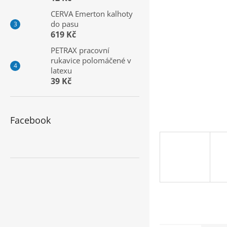
a
CERVA Emerton kalhoty
n
do pasu
e
619 Kč
l
PETRAX pracovní
rukavice polomáčené v
latexu
39 Kč
Facebook