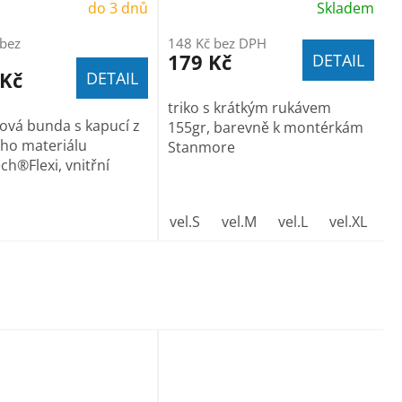
do 3 dnů
Skladem
 bez
148 Kč bez DPH
179 Kč
DETAIL
 Kč
DETAIL
triko s krátkým rukávem
lová bunda s kapucí z
155gr, barevně k montérkám
ého materiálu
Stanmore
ch®Flexi, vnitřní
tmavě šedý melír
47
dark green
vel.S
vel.M
vel.L
vel.XL
ve