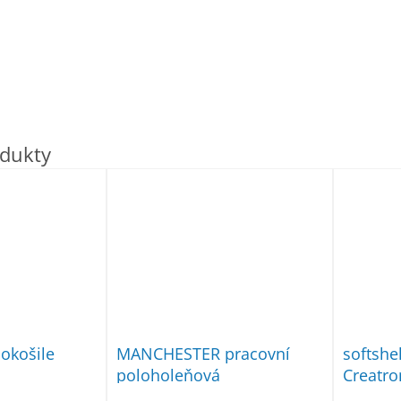
okošile
MANCHESTER pracovní
softsh
poloholeňová
Creatro