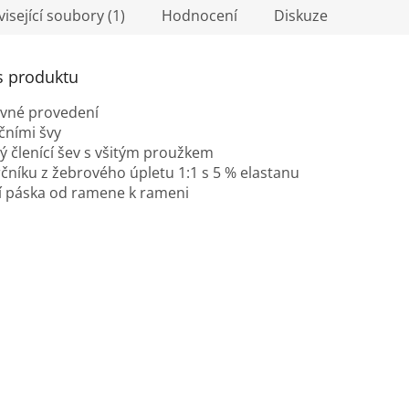
isející soubory (1)
Hodnocení
Diskuze
s produktu
vné provedení
očními švy
 členící šev s všitým proužkem
čníku z žebrového úpletu 1:1 s 5 % elastanu
í páska od ramene k rameni