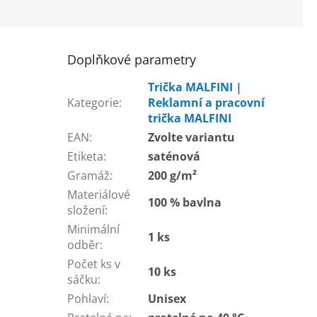
Doplňkové parametry
Trička MALFINI |
Kategorie
:
Reklamní a pracovní
trička MALFINI
EAN
:
Zvolte variantu
Etiketa
:
saténová
Gramáž
:
200 g/m²
Materiálové
100 % bavlna
složení
:
Minimální
1 ks
odběr
:
Počet ks v
10 ks
sáčku
:
Pohlaví
:
Unisex