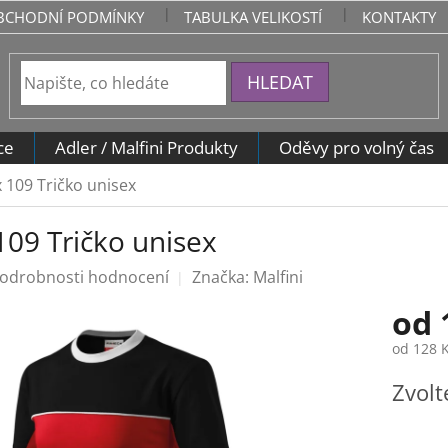
BCHODNÍ PODMÍNKY
TABULKA VELIKOSTÍ
KONTAKTY
HLEDAT
ce
Adler / Malfini Produkty
Oděvy pro volný čas
 109 Tričko unisex
109 Tričko unisex
odrobnosti hodnocení
Značka:
Malfini
od
od
128 
Měrná
Zvolt
cena: