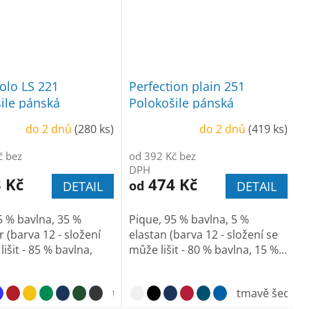
olo LS 221
Perfection plain 251
ile pánská
Polokošile pánská
do 2 dnů
(280 ks)
do 2 dnů
(419 ks)
č bez
od 392 Kč bez
DPH
 Kč
474 Kč
od
DETAIL
DETAIL
5 % bavlna, 35 %
Pique, 95 % bavlna, 5 %
 (barva 12 - složení
elastan (barva 12 - složení se
išit - 85 % bavlna,
může lišit - 80 % bavlna, 15 %...
tmavě šedý melír
dark green
tmavě šedý me