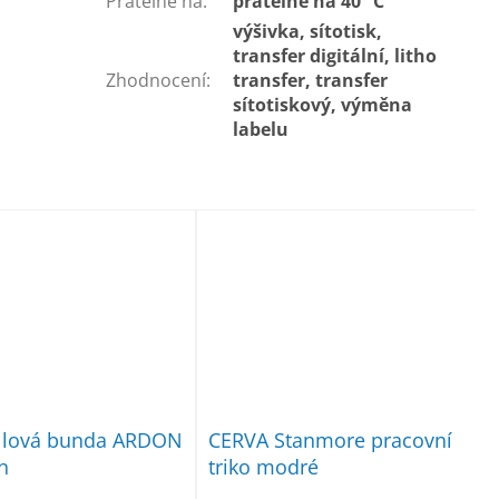
Pratelné na
:
pratelné na 40 °C
výšivka, sítotisk,
transfer digitální, litho
Zhodnocení
:
transfer, transfer
sítotiskový, výměna
labelu
ellová bunda ARDON
CERVA Stanmore pracovní
n
triko modré