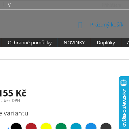
VRÁCENÍ ZBOŽÍ - VZOROVÝ FORMULÁŘ PRO ODSTOUPENÍ 
Přihlášení
NÁKUPNÍ
Prázdný košík
KOŠÍK
Ochranné pomůcky
NOVINKY
Doplňky
155 Kč
Kč
bez DPH
e variantu