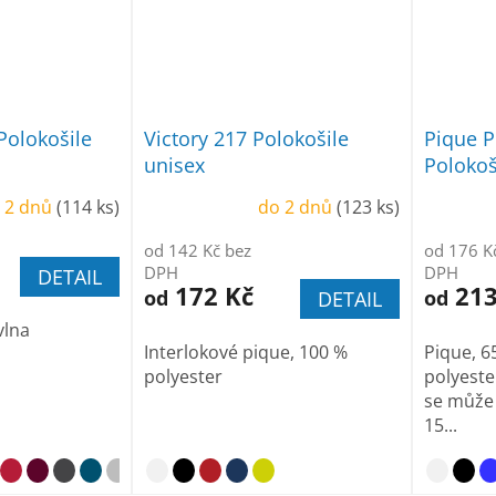
Polokošile
Victory 217 Polokošile
Pique P
unisex
Polokoš
 2 dnů
(114 ks)
do 2 dnů
(123 ks)
od 142 Kč bez
od 176 K
DPH
DPH
DETAIL
172 Kč
213
od
od
DETAIL
vlna
Interlokové pique, 100 %
Pique, 6
polyester
polyester
se může l
15...