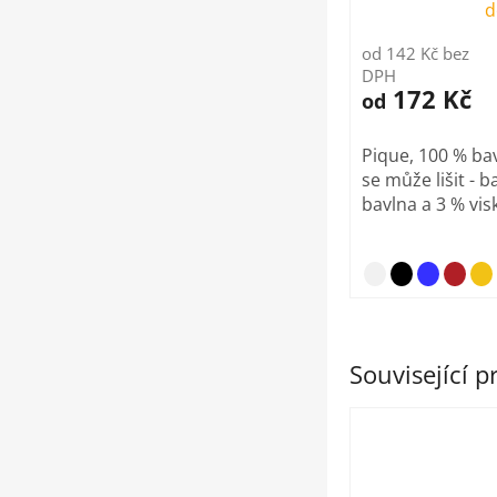
d
od 142 Kč bez
DPH
172 Kč
od
Pique, 100 % bav
se může lišit - b
bavlna a 3 % visk
Související 