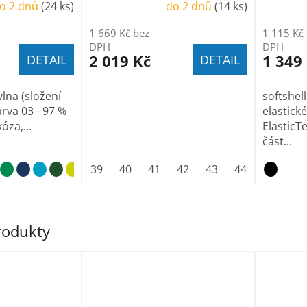
o 2 dnů
(24 ks)
do 2 dnů
(14 ks)
1 669 Kč bez
1 115 Kč
DPH
DPH
2 019 Kč
1 349
DETAIL
DETAIL
lna (složení
softshel
arva 03 - 97 %
elastick
óza,...
ElasticTe
část...
nebesky modrá
39
40
41
42
světle šedý melír
43
44
45
46
produkty