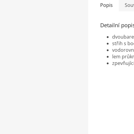
Popis
Souv
Detailní popi
dvoubare
střih s b
vodorovný
lem průkr
zpevňujíc