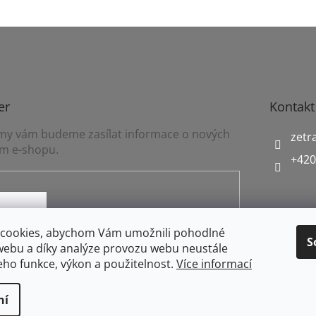
er
Kontakt
a my vám budeme zasílat informace o nových
zetr
m e-shopu.
+420
mínkami ochrany osobních údajů
cookies, abychom Vám umožnili pohodlné
S
webu a díky analýze provozu webu neustále
jeho funkce, výkon a použitelnost.
Více informací
ní
práva vyhrazena.
Upravit nastavení cookies