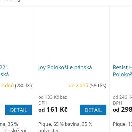
 221
Joy Polokošile pánská
Resist 
nská
Polokoš
 2 dnů
(280 ks)
do 2 dnů
(580 ks)
od 133 Kč bez
od 246 K
DPH
DPH
161 Kč
298
od
od
DETAIL
DETAIL
na, 35 %
Pique, 65 % bavlna, 35 %
Pique, 1
 12 - složení
polyester