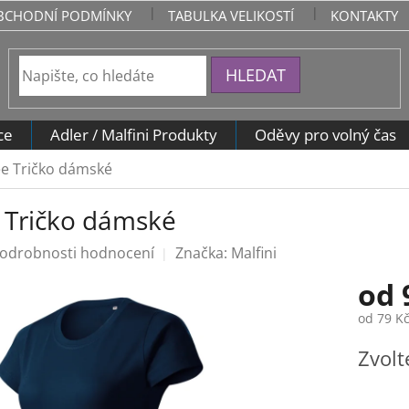
BCHODNÍ PODMÍNKY
TABULKA VELIKOSTÍ
KONTAKTY
HLEDAT
ce
Adler / Malfini Produkty
Oděvy pro volný čas
ee Tričko dámské
e Tričko dámské
odrobnosti hodnocení
Značka:
Malfini
od
od
79 K
Měrná
Zvolt
cena: