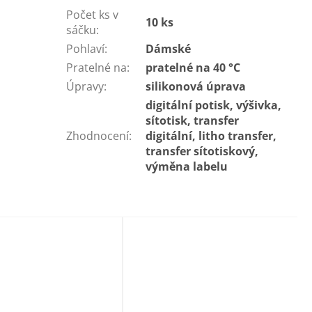
Počet ks v
10 ks
sáčku
:
Pohlaví
:
Dámské
Pratelné na
:
pratelné na 40 °C
Úpravy
:
silikonová úprava
digitální potisk, výšivka,
sítotisk, transfer
Zhodnocení
:
digitální, litho transfer,
transfer sítotiskový,
výměna labelu