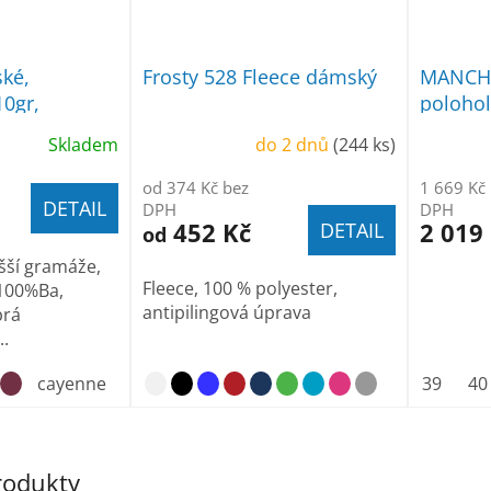
ské,
Frosty 528 Fleece dámský
MANCHE
0gr,
poloho
Skladem
do 2 dnů
(244 ks)
od 374 Kč bez
1 669 Kč
DETAIL
DPH
DPH
452 Kč
2 019
DETAIL
od
šší gramáže,
Fleece, 100 % polyester,
 100%Ba,
antipilingová úprava
brá
..
cayenne
39
40
produkty