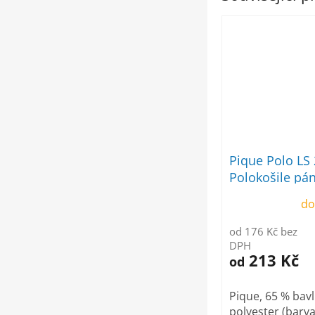
Pique Polo LS
Polokošile pá
do
od 176 Kč bez
DPH
213 Kč
od
Pique, 65 % bavl
polyester (barva