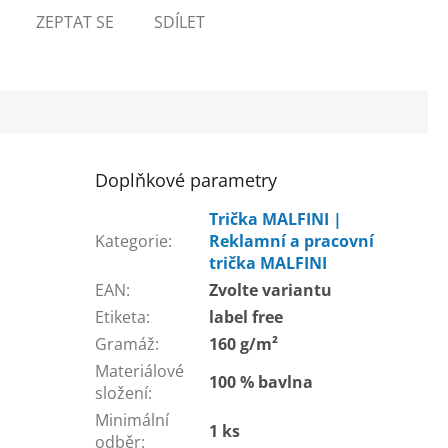
ZEPTAT SE
SDÍLET
Doplňkové parametry
Trička MALFINI |
Kategorie
:
Reklamní a pracovní
trička MALFINI
EAN
:
Zvolte variantu
Etiketa
:
label free
Gramáž
:
160 g/m²
Materiálové
100 % bavlna
složení
:
Minimální
1 ks
odběr
: