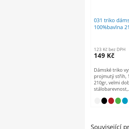
031 triko dám
100%bavlna 21
123 Kč bez DPH
149 Kč
Dámské triko vy
projmutý střih,
210gr, velmi do
stálobarevnost,.
Související 