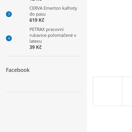
a
CERVA Emerton kalhoty
n
do pasu
e
619 Kč
l
PETRAX pracovní
rukavice polomáčené v
latexu
39 Kč
Facebook