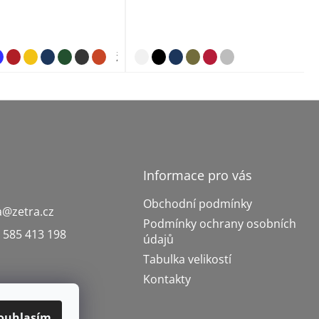
žlutá 04 (brand label)
lahvově zelen
Informace pro vás
Obchodní podmínky
a
@
zetra.cz
Podmínky ochrany osobních
 585 413 198
údajů
Tabulka velikostí
Kontakty
ouhlasím