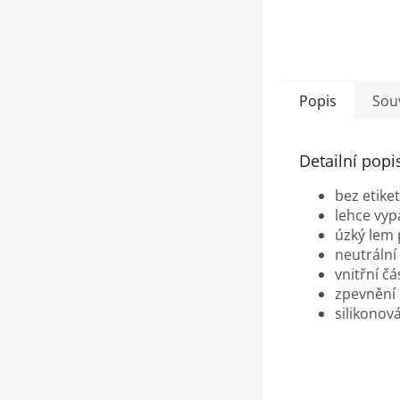
Popis
Souv
Detailní popi
bez etike
lehce vyp
úzký lem 
neutrální 
vnitřní č
zpevnění
silikonov