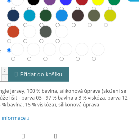
t
Přidat do košíku
ngle Jersey, 100 % bavlna, silikonová úprava (složení se
že lišit - barva 03 - 97 % bavlna a 3 % viskóza, barva 12 -
 % bavlna, 15 % viskóza), silikonová úprava
í informace