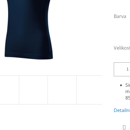
Barva
Velikos
Si
mů
85
Detailn