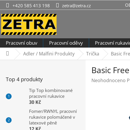
Přejít
O
+420 585 413 198
zetra@zetra.cz
na
obsah
Pracovní obuv
Pracovní oděvy
Pracovní rukavi
Adler / Malfini Produkty
Trička
Basic Fr
Domů
P
Basic Fre
o
s
Top 4 produkty
Průměrné
Neohodnoceno
P
t
hodnocení
r
Tip Top kombinované
produktu
pracovní rukavice
a
je
30 Kč
n
0,0
n
Fomer/RWNYL pracovní
z
rukavice polomáčené v
í
5
latexové pěně
hvězdiček.
p
12 Kč