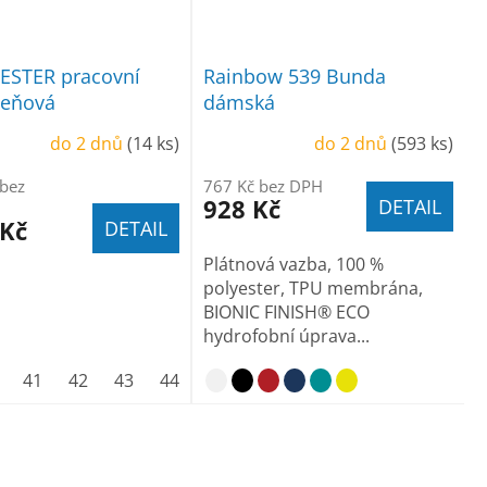
STER pracovní
Rainbow 539 Bunda
leňová
dámská
do 2 dnů
(14 ks)
do 2 dnů
(593 ks)
 bez
767 Kč bez DPH
928 Kč
DETAIL
 Kč
DETAIL
Plátnová vazba, 100 %
polyester, TPU membrána,
BIONIC FINISH® ECO
hydrofobní úprava...
41
42
43
44
45
46
47