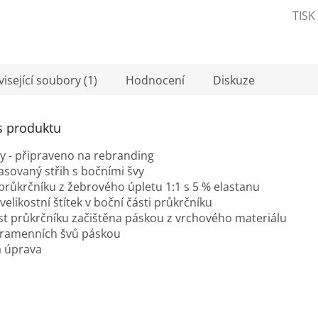
TISK
isející soubory (1)
Hodnocení
Diskuze
s produktu
ty - připraveno na rebranding
asovaný střih s bočními švy
průkrčníku z žebrového úpletu 1:1 s 5 % elastanu
velikostní štítek v boční části průkrčníku
ást průkrčníku začištěna páskou z vrchového materiálu
 ramenních švů páskou
á úprava