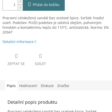
Přidat do košíku
Pracovní celokožený sandál bez ocelové špice. Svršek: hovězí
useň. Podešev: PU2D podešev je odolná olejům, pohonným
hmotám a kontaktnímu teplu do 110°C, antistatická. Norma: EN
20347
Detailní informace
ZEPTAT SE
SDÍLET
Popis
Hodnocení
Diskuze
Značka
Detailní popis produktu
Pracovní celokožený sandál bez ocelové špice. Svršek: