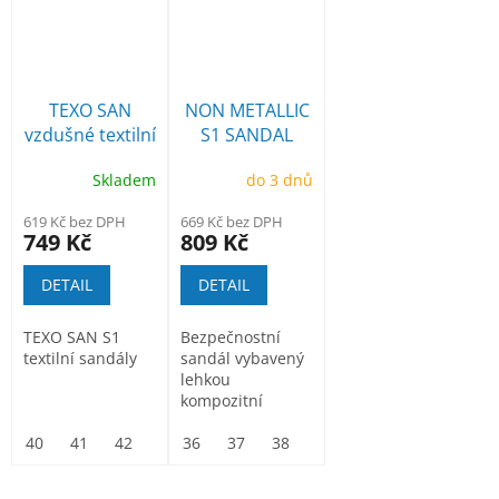
TEXO SAN
NON METALLIC
vzdušné textilní
S1 SANDAL
sandály se špicí
Skladem
do 3 dnů
S1
619 Kč bez DPH
669 Kč bez DPH
749 Kč
809 Kč
DETAIL
DETAIL
TEXO SAN S1
Bezpečnostní
textilní sandály
sandál vybavený
lehkou
kompozitní
tužinkou
40
41
42
43
neobsahující
36
44
37
45
38
46
39
47
40
41
42
žádné kovové...