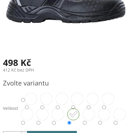
498 Kč
412 Kč bez DPH
Měrná
Zvolte variantu
cena:
Velikost