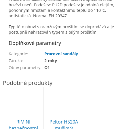
hovězí useň. Podešev: PU2D podešev je odolná olejům,
pohonným hmotám a kontaktnímu teplu do 110°C,
antistatická. Norma: EN 20347
Typ této obuvi s oranžovým prošitím se doprodává a je
postupně nahrazován typem s bílým prošitím.
Doplňkové parametry
Kategorie
:
Pracovní sandály
Záruka
:
2 roky
Obuv parametry
:
O1
RIMINI
Peltor H520A
bezpečnostní
mušlový