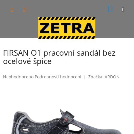
Přejít
NÁKUP
na
obsah
KOŠÍK
FIRSAN O1 pracovní sandál bez
ocelové špice
Průměrné
Neohodnoceno
Podrobnosti hodnocení
Značka:
ARDON
hodnocení
produktu
je
0,0
z
5
hvězdiček.