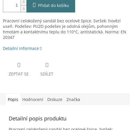
Přidat do košíku
Pracovní celokožený sandál bez ocelové špice. Svršek: hovězí
useň. Podešev: PU2D podešev je odolná olejům, pohonným
hmotám a kontaktnímu teplu do 110°C, antistatická. Norma: EN
20347
Detailní informace
ZEPTAT SE
SDÍLET
Popis
Hodnocení
Diskuze
Značka
Detailní popis produktu
Pracovní celokožený sandál bez ocelové špice. Svršek: