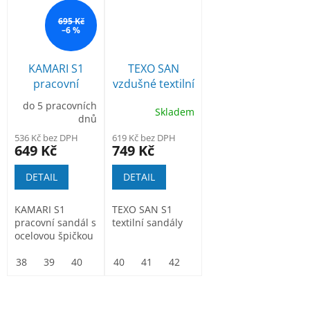
695 Kč
–6 %
KAMARI S1
TEXO SAN
pracovní
vzdušné textilní
sandál
sandály se špicí
do 5 pracovních
Skladem
S1
dnů
536 Kč bez DPH
619 Kč bez DPH
649 Kč
749 Kč
DETAIL
DETAIL
KAMARI S1
TEXO SAN S1
pracovní sandál s
textilní sandály
ocelovou špičkou
38
39
40
41
40
42
41
43
42
44
43
45
44
46
45
47
46