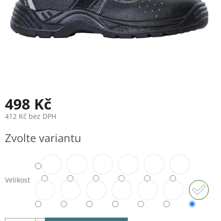
498 Kč
412 Kč bez DPH
Měrná
Zvolte variantu
cena:
Velikost