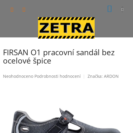
Přejít
NÁKUP
na
obsah
KOŠÍK
FIRSAN O1 pracovní sandál bez
ocelové špice
Průměrné
Neohodnoceno
Podrobnosti hodnocení
Značka:
ARDON
hodnocení
produktu
je
0,0
z
5
hvězdiček.