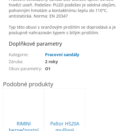
hovězí useň. Podešev: PU2D podešev je odolná olejům,
pohonným hmotám a kontaktnímu teplu do 110°C,
antistatická. Norma: EN 20347
Typ této obuvi s oranžovým prošitím se doprodává a je
postupně nahrazován typem s bílým prošitím.
Doplňkové parametry
Kategorie
:
Pracovní sandály
Záruka
:
2 roky
Obuv parametry
:
O1
RIMINI
Peltor H520A
bezpečnostní
mušlový