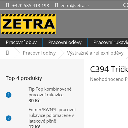
Přejít
O
+420 585 413 198
zetra@zetra.cz
na
obsah
Pracovní obuv
Pracovní oděvy
Pracovní rukavi
Pracovní oděvy
Výstražné a reflexní oděvy
Domů
P
C394 Trič
o
s
Top 4 produkty
Průměrné
Neohodnoceno
P
t
hodnocení
r
Tip Top kombinované
produktu
pracovní rukavice
a
je
30 Kč
n
0,0
n
Fomer/RWNYL pracovní
z
rukavice polomáčené v
í
5
latexové pěně
hvězdiček.
p
12 Kč