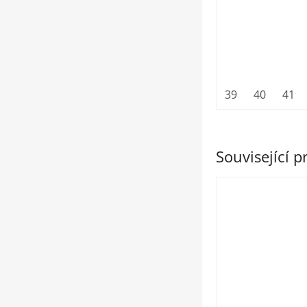
39
40
41
Související 