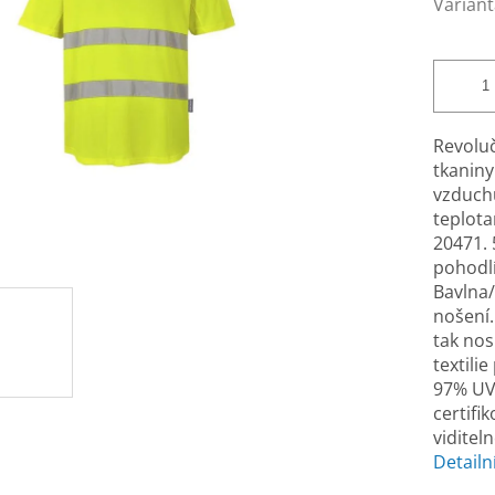
Variant
Revoluč
tkaniny
vzduchu
teplota
20471. 
pohodlí
Bavlna/
nošení.
tak nos
textili
97% UV 
certifi
viditel
Detailn