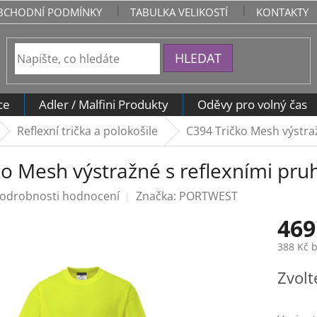
BCHODNÍ PODMÍNKY
TABULKA VELIKOSTÍ
KONTAKTY
HLEDAT
ce
Adler / Malfini Produkty
Oděvy pro volný čas
Reflexní trička a polokošile
C394 Tričko Mesh výstra
ko Mesh výstražné s reflexními pru
odrobnosti hodnocení
Značka:
PORTWEST
469
388 Kč 
Měrná
Zvolt
cena: