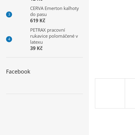
a
CERVA Emerton kalhoty
n
do pasu
e
619 Kč
l
PETRAX pracovní
rukavice polomáčené v
latexu
39 Kč
Facebook