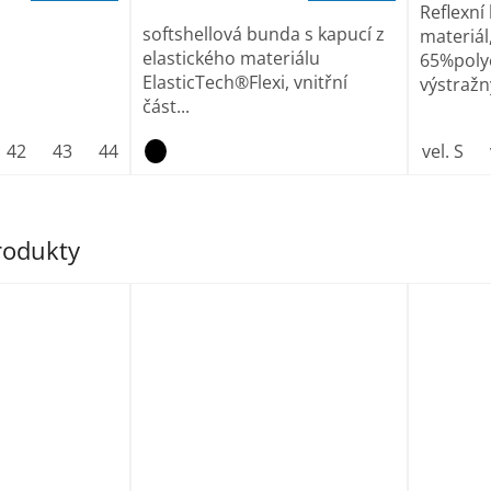
Reflexní
softshellová bunda s kapucí z
materiál
elastického materiálu
65%poly
ElasticTech®Flexi, vnitřní
výstražn
část...
42
43
44
45
46
47
vel. S
produkty