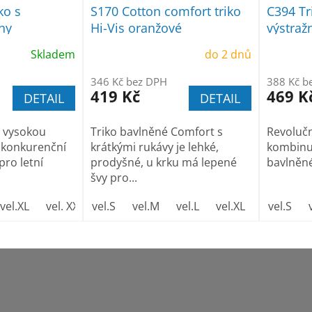
ko s
S170 Cotton comfort triko
C394 Tr
hy
Hi-Vis oranžové
výstraž
pruhy
Skladem
do 2 dnů
346 Kč bez DPH
388 Kč b
419 Kč
469 K
DETAIL
DETAIL
e vysokou
Triko bavlněné Comfort s
Revolučn
ezkonkurenční
krátkými rukávy je lehké,
kombinuj
pro letní
prodyšné, u krku má lepené
bavlněné
švy pro...
vel.XL
vel. XXL
vel.S
vel.M
vel.L
vel.XL
vel. XXL
vel.S