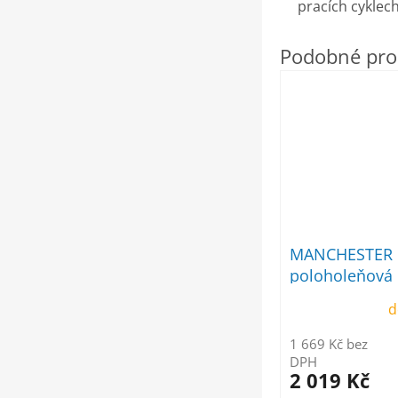
pracích cyklec
MANCHESTER 
poloholeňová
d
1 669 Kč bez
DPH
2 019 Kč