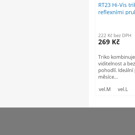
RT23 Hi-Vis tri
reflexními pru
222 Kč bez DPH
269 Kč
Triko kombinuj
viditelnost a b
pohodlí. Ideální 
měsíce...
vel.M
vel.L
Z
á
p
a