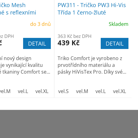
ičko Mesh
PW311 - Tričko PW3 Hi-Vis
né s reflexními
Třída 1 černo-žluté
do 3 dnů
Skladem
ez DPH
363 Kč bez DPH
č
439 Kč
DETAIL
DETAIL
í nový design
Triko Comfort je vyrobeno z
e vynikající kvalitu
prvotřídního materiálu a
 tkaniny Comfort se...
pásky HiVisTex Pro. Díky své...
vel.M
vel.3XL
vel.L
vel.4XL
vel.XL
vel. XXL
vel.S
vel.M
vel. 3XL
vel.L
vel.XL
ve