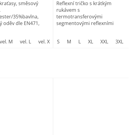
 kraťasy, směsový
Reflexní tričko s krátkým
,
rukávem s
ester/35%bavlna,
termotransferovými
ý oděv dle EN471,
segmentovými reflexními
páskami...
vel. M
vel. L
vel. XL
S
vel. XXL
M
L
vel. 3XL
XL
XXL
3XL