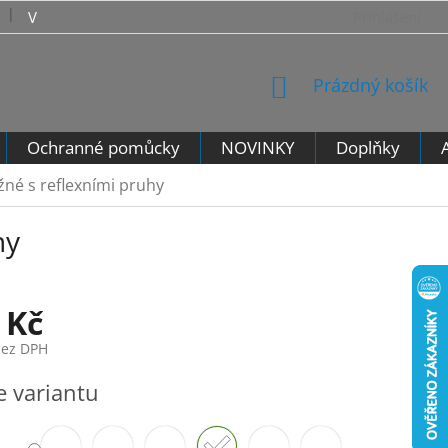
VRÁCENÍ ZBOŽÍ - VZOROVÝ FORMULÁŘ PRO ODSTOUPENÍ 
Přihlášení
NÁKUPNÍ
Prázdný košík
KOŠÍK
Ochranné pomůcky
NOVINKY
Doplňky
žné s reflexními pruhy
hy
 Kč
bez DPH
e variantu