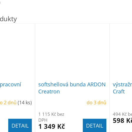
h
pracovní
softshellová bunda ARDON
výstražn
Creatron
Craft
o 2 dnů
(14 ks)
do 3 dnů
1 115 Kč bez
494 Kč b
598 K
DPH
1 349 Kč
DETAIL
DETAIL