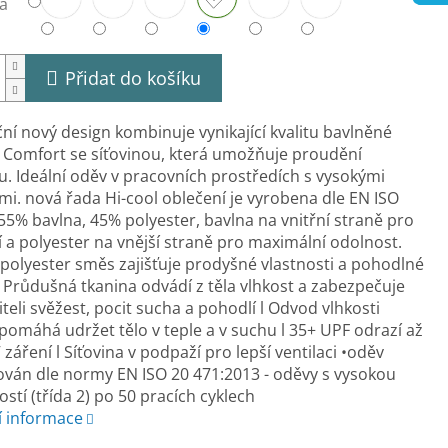
a
Přidat do košíku
ní nový design kombinuje vynikající kvalitu bavlněné
 Comfort se síťovinou, která umožňuje proudění
. Ideální oděv v pracovních prostředích s vysokými
mi. nová řada Hi-cool oblečení je vyrobena dle EN ISO
55% bavlna, 45% polyester, bavlna na vnitřní straně pro
 a polyester na vnější straně pro maximální odolnost.
polyester směs zajišťuje prodyšné vlastnosti a pohodlné
 Průdušná tkanina odvádí z těla vlhkost a zabezpečuje
iteli svěžest, pocit sucha a pohodlí l Odvod vlhkosti
e pomáhá udržet tělo v teple a v suchu l 35+ UPF odrazí až
záření l Síťovina v podpaží pro lepší ventilaci •oděv
kován dle normy EN ISO 20 471:2013 - oděvy s vysokou
ností (třída 2) po 50 pracích cyklech
í informace