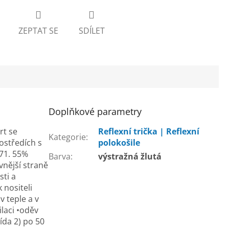
ZEPTAT SE
SDÍLET
Doplňkové parametry
rt se
Reflexní trička | Reflexní
Kategorie
:
ostředích s
polokošile
471. 55%
Barva
:
výstražná žlutá
vnější straně
sti a
 nositeli
v teple a v
ilaci •oděv
ída 2) po 50