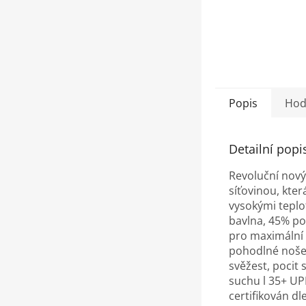
Popis
Hod
Detailní popi
Revoluční nový
síťovinou, kte
vysokými teplo
bavlna, 45% pol
pro maximální 
pohodlné nošen
svěžest, pocit 
suchu l 35+ UPF
certifikován dl