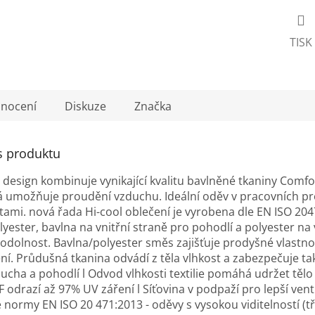
TISK
nocení
Diskuze
Značka
s produktu
 design kombinuje vynikající kvalitu bavlněné tkaniny Comfo
rá umožňuje proudění vzduchu. Ideální oděv v pracovních pr
tami. nová řada Hi-cool oblečení je vyrobena dle EN ISO 20
yester, bavlna na vnitřní straně pro pohodlí a polyester na 
odolnost. Bavlna/polyester směs zajišťuje prodyšné vlastno
í. Průdušná tkanina odvádí z těla vlhkost a zabezpečuje tak
sucha a pohodlí l Odvod vlhkosti textilie pomáhá udržet tělo 
 odrazí až 97% UV záření l Síťovina v podpaží pro lepší vent
e normy EN ISO 20 471:2013 - oděvy s vysokou viditelností (tř