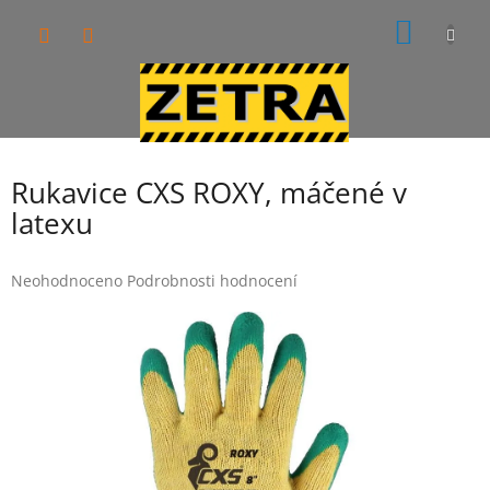
Přejít
NÁKUP
na
obsah
KOŠÍK
Rukavice CXS ROXY, máčené v
latexu
Průměrné
Neohodnoceno
Podrobnosti hodnocení
hodnocení
produktu
je
0,0
z
5
hvězdiček.