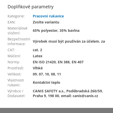
Doplňkové parametry
Kategorie
:
Pracovní rukavice
EAN
:
Zvolte variantu
Materiálové
65% polyester, 35% bavlna
složení
:
Bezpečnostní
Výrobek musí být používán za účelem, za
informace
:
CAT
:
cat. 2
Máčení
:
Latex
Normy
:
EN ISO 21420, EN 388, EN 407
Prostředí
:
Vlhké
Velikost
:
09, 07, 10, 08, 11
Vlastnosti
Kontaktní teplo
rukavic
:
Výrobce /
CANIS SAFETY a.s., Poděbradská 260/59,
Dodavatel
:
Praha 9, 198 00, email: canis@canis.cz
Z