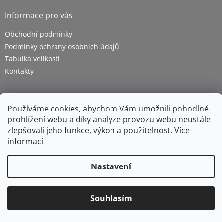
Informace pro vás
Obchodní podmínky
Podmínky ochrany osobních údajů
Tabulka velikostí
Kontakty
Používáme cookies, abychom Vám umožnili pohodlné
prohlížení webu a díky analýze provozu webu neustále
zlepšovali jeho funkce, výkon a použitelnost.
Více
informací
Vytvořil Shoptet
Nastavení
Copyright 2026
ZETRA - pracovní oděvy s.r.o.
. Všechna
Souhlasím
práva vyhrazena.
Upravit nastavení cookies