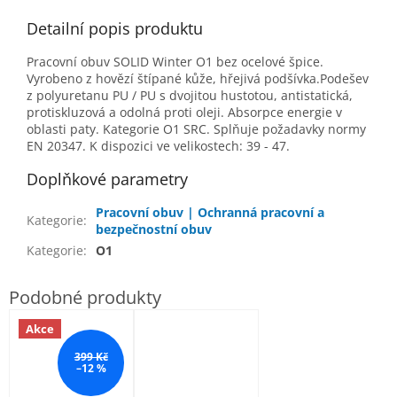
Detailní popis produktu
Pracovní obuv SOLID Winter O1 bez ocelové špice.
Vyrobeno z hovězí štípané kůže, hřejivá podšívka.Podešev
z polyuretanu PU / PU s dvojitou hustotou, antistatická,
protiskluzová a odolná proti oleji. Absorpce energie v
oblasti paty. Kategorie O1 SRC. Splňuje požadavky normy
EN 20347. K dispozici ve velikostech: 39 - 47.
Doplňkové parametry
Pracovní obuv | Ochranná pracovní a
Kategorie
:
bezpečnostní obuv
Kategorie
:
O1
Akce
399 Kč
–12 %