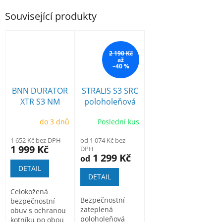
Související produkty
2 190 Kč
až
–40 %
BNN DURATOR
STRALIS S3 SRC
XTR S3 NM
poloholeňová
HIGH
obuv
do 3 dnů
Poslední kus
1 652 Kč bez DPH
od 1 074 Kč bez
1 999 Kč
DPH
1 299 Kč
od
DETAIL
DETAIL
Celokožená
Bezpečnostní
bezpečnostní
zateplená
obuv s ochranou
poloholeňová
kotníku po obou