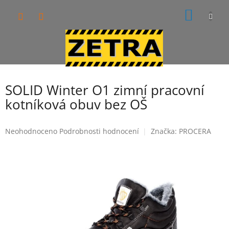
Přejít
NÁKUP
na
obsah
KOŠÍK
SOLID Winter O1 zimní pracovní
kotníková obuv bez OŠ
Průměrné
Neohodnoceno
Podrobnosti hodnocení
Značka:
PROCERA
hodnocení
produktu
je
0,0
z
5
hvězdiček.