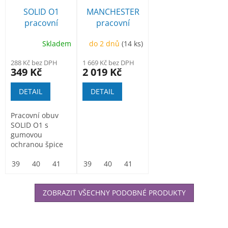
SOLID O1
MANCHESTER
pracovní
pracovní
kotníková obuv
poloholeňová
Skladem
do 2 dnů
(14 ks)
bez ocelové
špice
288 Kč bez DPH
1 669 Kč bez DPH
349 Kč
2 019 Kč
DETAIL
DETAIL
Pracovní obuv
SOLID O1 s
gumovou
ochranou špice
proti okopu,
usnadňující práci
39
40
41
42
39
43
40
44
41
45
42
46
43
47
44
45
v...
ZOBRAZIT VŠECHNY PODOBNÉ PRODUKTY