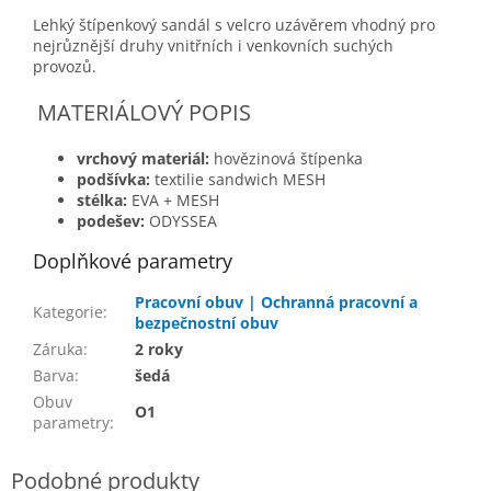
Lehký štípenkový sandál s velcro uzávěrem vhodný pro
nejrůznější druhy vnitřních i venkovních suchých
provozů.
MATERIÁLOVÝ POPIS
vrchový materiál:
hovězinová štípenka
podšívka:
textilie sandwich MESH
stélka:
EVA + MESH
podešev:
ODYSSEA
Doplňkové parametry
Pracovní obuv | Ochranná pracovní a
Kategorie
:
bezpečnostní obuv
Záruka
:
2 roky
Barva
:
šedá
Obuv
O1
parametry
: