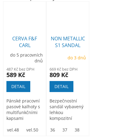
CERVA F&F
NON METALLIC
CARL
S1 SANDAL
montérkové
do 5 pracovních
do 3 dnů
kalhoty do
dnů
pasu modré
487 Kč bez DPH
669 Kč bez DPH
589 Kč
809 Kč
DETAIL
DETAIL
Pánské pracovní
Bezpečnostní
pasové kalhoty s
sandál vybavený
multifunkčními
lehkou
kapsami
kompozitní
Monterkové
tužinkou
kalhoty do pasu...
vel.48
vel.50
vel.52
neobsahující
36
37
vel.54
38
vel.56
39
40
vel.58
41
vel.60
42
žádné kovové...