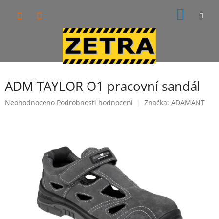
Přejít
NÁKUP
na
obsah
KOŠÍK
ADM TAYLOR O1 pracovní sandál
Průměrné
Neohodnoceno
Podrobnosti hodnocení
Značka:
ADAMANT
hodnocení
produktu
je
0,0
z
5
hvězdiček.