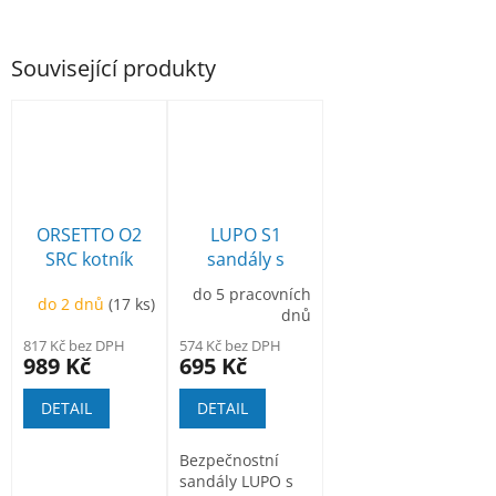
Související produkty
ORSETTO O2
LUPO S1
SRC kotník
sandály s
kompozitní
do 5 pracovních
do 2 dnů
(17 ks)
ochrannou
dnů
špičkou a
817 Kč bez DPH
574 Kč bez DPH
vlastnostmi
989 Kč
695 Kč
ESD
DETAIL
DETAIL
Bezpečnostní
sandály LUPO s