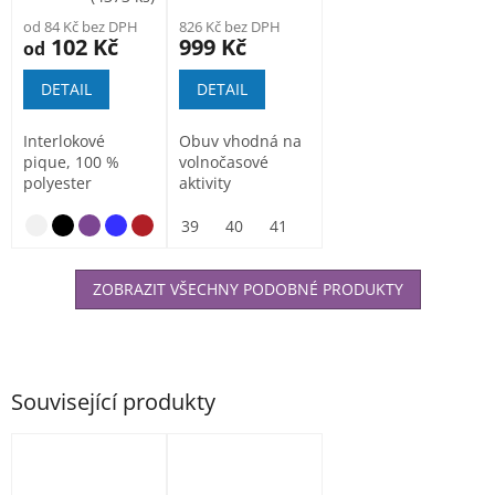
od 84 Kč bez DPH
826 Kč bez DPH
102 Kč
999 Kč
od
DETAIL
DETAIL
Interlokové
Obuv vhodná na
pique, 100 %
volnočasové
polyester
aktivity
39
40
41
42
43
44
45
ZOBRAZIT VŠECHNY PODOBNÉ PRODUKTY
Související produkty