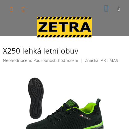
Přejít
NÁKUP
na
obsah
KOŠÍK
X250 lehká letní obuv
Průměrné
Neohodnoceno
Podrobnosti hodnocení
Značka:
ART MAS
hodnocení
produktu
je
0,0
z
5
hvězdiček.