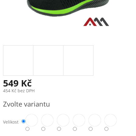
549 Kč
454 Kč bez DPH
Měrná
Zvolte variantu
cena:
Velikost