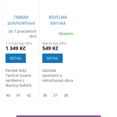
TIMBAR
BSVELMA
poloholeňová
dámská
outdoorová
volnočasová
do 7 pracovních
Skladem
obuv
obuv
dnů
1 115 Kč bez DPH
454 Kč bez DPH
1 349 Kč
549 Kč
DETAIL
DETAIL
Pánské boty
Dámská
Tactical Guard.
sportovní a
vyrobeno z
volnočasová obuv
tkaniny Oxford,
podešev z gumy
a EVA materiálu
40
41
42
43
36
44
37
45
38
46
39
47
40
41