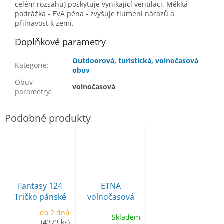
celém rozsahu) poskytuje vynikající ventilaci.
Měkká
podrážka - EVA pěna - zvyšuje tlumení nárazů a
přilnavost k zemi.
Doplňkové parametry
Outdoorová, turistická, volnočasová
Kategorie
:
obuv
Obuv
volnočasová
parametry
:
Fantasy 124
ETNA
Tričko pánské
volnočasová
obuv
do 2 dnů
Skladem
(4373 ks)