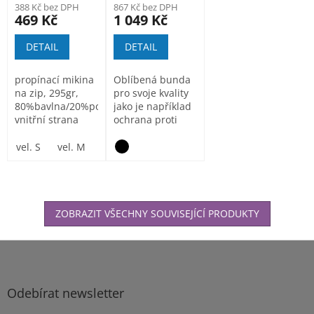
388 Kč bez DPH
867 Kč bez DPH
469 Kč
1 049 Kč
DETAIL
DETAIL
propínací mikina
Oblíbená bunda
na zip, 295gr,
pro svoje kvality
80%bavlna/20%polyester
jako je například
vnitřní strana
ochrana proti
počesaná...
vodě, ochrana
proti...
vel. S
vel. M
vel. L
vel.XL
vel. XXL
vel. XXXL
ZOBRAZIT VŠECHNY SOUVISEJÍCÍ PRODUKTY
Z
á
p
a
Odebírat newsletter
t