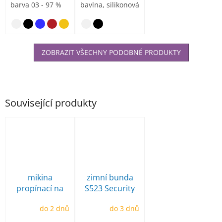
barva 03 - 97 %
bavlna, silikonová
bavlna a 3 %...
úprava
tmavě šedý mel
ZOBRAZIT VŠECHNY PODOBNÉ PRODUKTY
Související produkty
mikina
zimní bunda
propínací na
S523 Security
zip MS11 černá
do 2 dnů
do 3 dnů