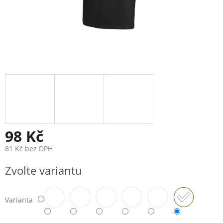
98 Kč
81 Kč bez DPH
Měrná
Zvolte variantu
cena:
Varianta