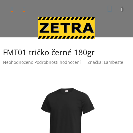
Přejít
NÁKUP
na
obsah
KOŠÍK
FMT01 tričko černé 180gr
Průměrné
Neohodnoceno
Podrobnosti hodnocení
Značka:
Lambeste
hodnocení
produktu
je
0,0
z
5
hvězdiček.