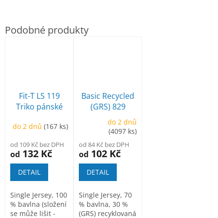
Fit-T LS 119
Basic Recycled
Triko pánské
(GRS) 829
Tričko pánské
do 2 dnů
do 2 dnů
(167 ks)
(4097 ks)
od 109 Kč bez DPH
od 84 Kč bez DPH
132 Kč
102 Kč
od
od
DETAIL
DETAIL
Single Jersey, 100
Single Jersey, 70
% bavlna (složení
% bavlna, 30 %
se může lišit -
(GRS) recyklovaná