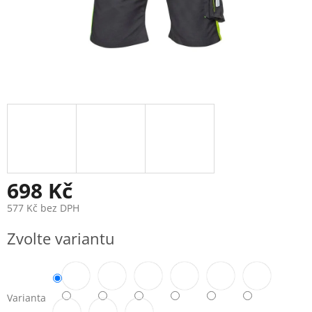
698 Kč
577 Kč bez DPH
Měrná
Zvolte variantu
cena:
Varianta