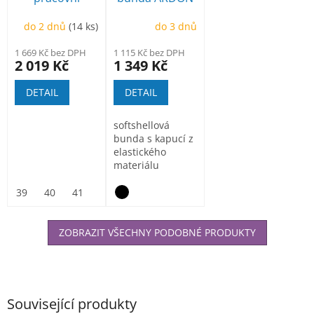
poloholeňová
Creatron
do 2 dnů
(14 ks)
do 3 dnů
1 669 Kč bez DPH
1 115 Kč bez DPH
2 019 Kč
1 349 Kč
DETAIL
DETAIL
softshellová
bunda s kapucí z
elastického
materiálu
ElasticTech®Flexi,
vnitřní část...
39
40
41
42
43
44
45
46
47
ZOBRAZIT VŠECHNY PODOBNÉ PRODUKTY
Související produkty