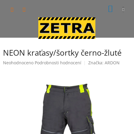
Přejít
NÁKUP
na
obsah
KOŠÍK
NEON kraťasy/šortky černo-žluté
Průměrné
Neohodnoceno
Podrobnosti hodnocení
Značka:
ARDON
hodnocení
produktu
je
0,0
z
5
hvězdiček.