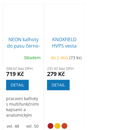
NEON kalhoty
KNOXFIELD
do pasu černo-
HVPS vesta
žluté
Skladem
do 2 dnů
(73 ks)
594 Kč bez DPH
231 Kč bez DPH
719 Kč
279 Kč
DETAIL
DETAIL
pracovní kalhoty
s multifunkčními
kapsami a
anatomickým
tvarováním kolen
propracovaná...
vel. 48
vel. 50
vel. 52
vel. 54
vel. 56
vel. 58
vel