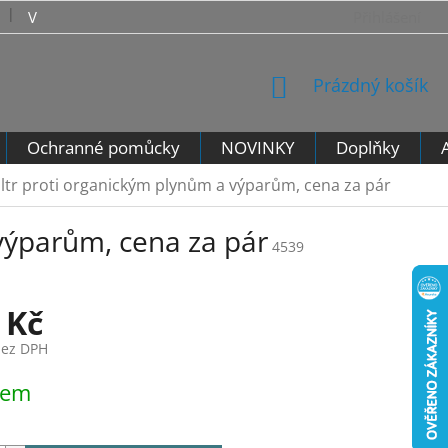
VRÁCENÍ ZBOŽÍ - VZOROVÝ FORMULÁŘ PRO ODSTOUPENÍ 
Přihlášení
NÁKUPNÍ
Prázdný košík
KOŠÍK
Ochranné pomůcky
NOVINKY
Doplňky
iltr proti organickým plynům a výparům, cena za pár
výparům, cena za pár
4539
 Kč
bez DPH
dem