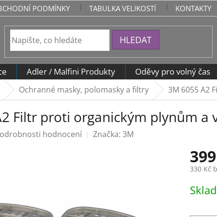
BCHODNÍ PODMÍNKY
TABULKA VELIKOSTÍ
KONTAKTY
HLEDAT
ce
Adler / Malfini Produkty
Oděvy pro volný čas
Ochranné masky, polomasky a filtry
3M 6055 A2 F
2 Filtr proti organickým plynům a 
odrobnosti hodnocení
Značka:
3M
399
330 Kč 
Měrná
Skla
cena: