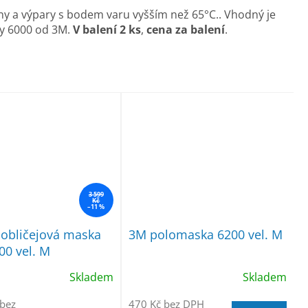
yny a výpary s bodem varu vyšším než 65°C.. Vhodný je
ky 6000 od 3M.
V balení 2 ks
,
cena za balení
.
3 599
Kč
–11 %
obličejová maska
3M polomaska 6200 vel. M
00 vel. M
Skladem
Skladem
 bez
470 Kč bez DPH