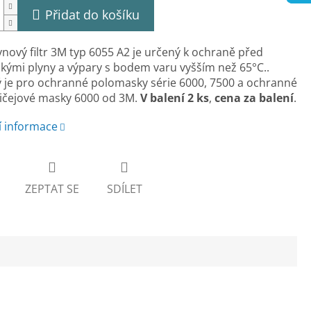
Přidat do košíku
ynový filtr 3M typ 6055 A2 je určený k ochraně před
kými plyny a výpary s bodem varu vyšším než 65°C..
je pro ochranné polomasky série 6000, 7500 a ochranné
ičejové masky 6000 od 3M.
V balení 2 ks
,
cena za balení
.
í informace
ZEPTAT SE
SDÍLET