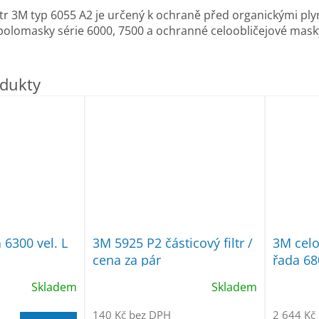
iltr 3M typ 6055 A2 je určený k ochraně před organickými pl
olomasky série 6000, 7500 a ochranné celoobličejové mas
6300 vel. L
3M 5925 P2 částicový filtr /
3M celo
cena za pár
řada 68
Skladem
Skladem
140 Kč bez DPH
2 644 Kč