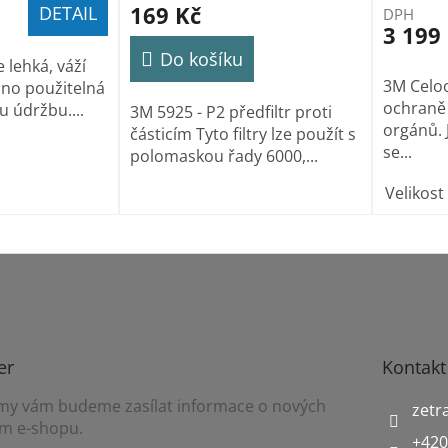
169 Kč
DETAIL
DPH
3 199
Do košíku
 lehká, váží
3M Celoo
no použitelná
ochraně 
u údržbu....
3M 5925 - P2 předfiltr proti
orgánů. 
částicím Tyto filtry lze použít s
se...
polomaskou řady 6000,...
Velikost
er
Kontakt
a my vám budeme zasílat informace o nových
zetr
m e-shopu.
+420