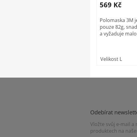
569 Kč
Polomaska 3M je
pouze 82g, snad
a vyžaduje malo
Velikost L
Z
á
p
a
t
Odebírat newslett
í
Vložte svůj e-mail 
produktech na naše