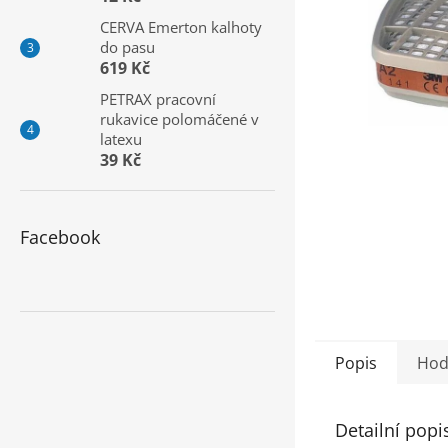
a
CERVA Emerton kalhoty
n
do pasu
e
619 Kč
l
PETRAX pracovní
rukavice polomáčené v
latexu
39 Kč
Facebook
Popis
Hod
Detailní popi