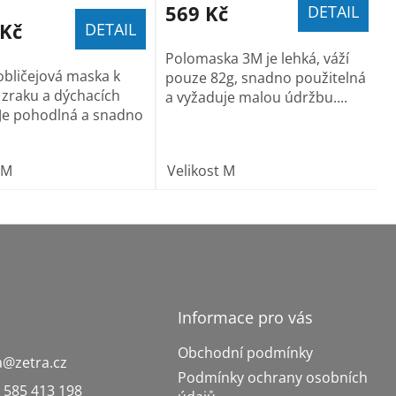
569 Kč
DETAIL
 Kč
DETAIL
Polomaska 3M je lehká, váží
bličejová maska k
pouze 82g, snadno použitelná
zraku a dýchacích
a vyžaduje malou údržbu....
Je pohodlná a snadno
 M
Velikost M
Informace pro vás
Obchodní podmínky
a
@
zetra.cz
Podmínky ochrany osobních
 585 413 198