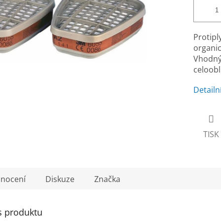
Protipl
organic
Vhodný 
celoobl
Detailn
TISK
nocení
Diskuze
Značka
s produktu