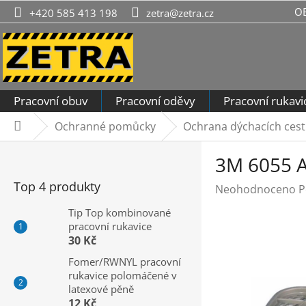
Přejít
O
+420 585 413 198
zetra@zetra.cz
na
obsah
Pracovní obuv
Pracovní oděvy
Pracovní rukavi
Ochranné pomůcky
Ochrana dýchacích cest
Domů
P
3M 6055 A
o
s
Top 4 produkty
Průměrné
Neohodnoceno
P
t
hodnocení
r
Tip Top kombinované
produktu
pracovní rukavice
a
je
30 Kč
n
0,0
n
Fomer/RWNYL pracovní
z
rukavice polomáčené v
í
5
latexové pěně
hvězdiček.
p
12 Kč