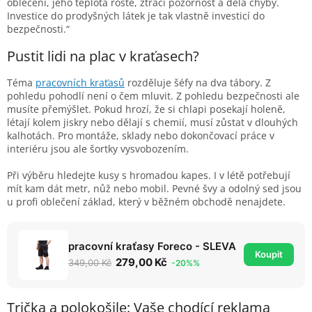
oblečení, jeho teplota roste, ztrácí pozornost a dělá chyby.
Investice do prodyšných látek je tak vlastně investicí do
bezpečnosti.“
Pustit lidi na plac v kraťasech?
Téma
pracovních kraťasů
rozděluje šéfy na dva tábory. Z
pohledu pohodlí není o čem mluvit. Z pohledu bezpečnosti ale
musíte přemýšlet. Pokud hrozí, že si chlapi posekají holeně,
létají kolem jiskry nebo dělají s chemií, musí zůstat v dlouhých
kalhotách. Pro montáže, sklady nebo dokončovací práce v
interiéru jsou ale šortky vysvobozením.
Při výběru hledejte kusy s hromadou kapes. I v létě potřebují
mít kam dát metr, nůž nebo mobil. Pevné švy a odolný sed jsou
u profi oblečení základ, který v běžném obchodě nenajdete.
pracovní kraťasy Foreco - SLEVA
Koupit
279,00 Kč
349,00 Kč
-20%%
Trička a polokošile: Vaše chodící reklama