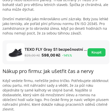
bohatě stačí pro většinu letních staveb. Špička je chráněná, ale
noha může dýchat.
Dnešní materiály jako mikrovlákno umí zázraky. Boty jsou lehké
jako tenisky, ale pořád plní přísnou normu EN ISO 20345. Pro
zaměstnance je to obrovská úleva, když po deseti hodinách na
nohou nemají pocit, že za sebou táhnou závaží.
TEXO FLY Gray S1 bezpečnostní polobotka
Koupit
598,00 Kč
829,00 Kč
-14%%
Nákup pro firmu: Jak ušetřit čas a nervy
Když vedete firmu, neřešíte jedno tričko. Potřebujete obléknout
celou partu, mít náhradní sady a vědět, že za půl roku
objednáte ty samé kalhoty ve stejné barvě. Najděte si
dodavatele, který vám dá množstevní slevu a rovnou na
oblečení hodí vaše logo. Pro české firmy je navíc velkým plusem
náhradní plnění, které dokáže nákup pracovních oděvů citelně
zlevnit.