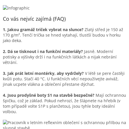
Co vás nejvíc zajímá (FAQ)
1. Jakou gramáž triček vybrat na slunce?
Zlatý střed je 150 až
170 g/m². Tenčí trička se hned vytahají, tlustší budou v horku
jako deka.
2. Dá se tisknout i na funkční materiály?
Jasně. Moderní
potisky a výšivky drží i na funkčních látkách a nijak nebrání
větrání.
3. Jak prát letní montérky, aby vydržely?
V létě se pere častěji
kvůli potu. Stačí 40 °C. U funkčních věcí nepoužívejte aviváž,
jinak ucpete vlákna a oblečení přestane dýchat.
4. Jsou prodyšné boty S1 na stavbě bezpečné?
Mají ochrannou
špičku, což je základ. Pokud nehrozí, že šlápnete na hřebík (v
tom případě volte S1P s planžetou), jsou tyhle boty ideální
volbou.