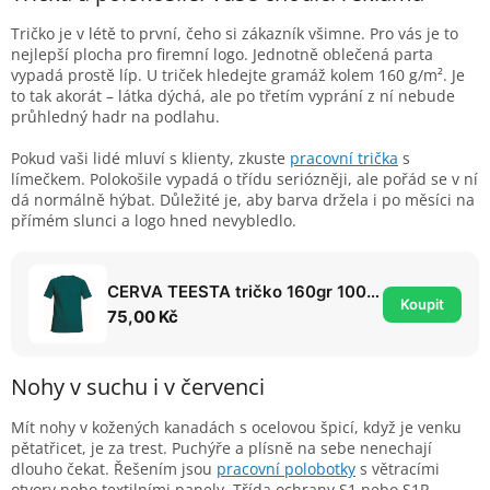
Tričko je v létě to první, čeho si zákazník všimne. Pro vás je to
nejlepší plocha pro firemní logo. Jednotně oblečená parta
vypadá prostě líp. U triček hledejte gramáž kolem 160 g/m². Je
to tak akorát – látka dýchá, ale po třetím vyprání z ní nebude
průhledný hadr na podlahu.
Pokud vaši lidé mluví s klienty, zkuste
pracovní trička
s
límečkem. Polokošile vypadá o třídu seriózněji, ale pořád se v ní
dá normálně hýbat. Důležité je, aby barva držela i po měsíci na
přímém slunci a logo hned nevybledlo.
CERVA TEESTA tričko 160gr 100% bavlna
Koupit
75,00 Kč
Nohy v suchu i v červenci
Mít nohy v kožených kanadách s ocelovou špicí, když je venku
pětatřicet, je za trest. Puchýře a plísně na sebe nenechají
dlouho čekat. Řešením jsou
pracovní polobotky
s větracími
otvory nebo textilními panely. Třída ochrany S1 nebo S1P