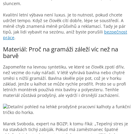
Kvalitní letní výbava není luxus. Je to nutnost, pokud chcete
udržet tempo. Když se člověk cítí dobře, lépe se soustředí. A
méně chyb znamená méně průšvihů a reklamací. Tady je pár
tipů, jak lidi vybavit na sezónu, aniž byste porušili
bezpečnost
práce
.
Materiál: Proč na gramáži záleží víc než na
barvě
Zapomeňte na levnou syntetiku, ve které se člověk zpotí dřív,
než vezme do ruky nářadí. V létě vyhrává bavlna nebo chytré
směsi s nižší gramáží. Bavlna skvěle pije pot, což je v horku
základ. Jenže u kalhot se může rychle prodřít. Proto se u profi
letních montérek používá mix bavlny a polyesteru. Tenhle
materiál zůstává prodyšný, ale vydrží i drsnější zacházení.
Marek Svoboda, expert na BOZP, k tomu říká: „Tepelný stres je
na stavbách tichý zabiják. Pokud má zaměstnanec špatné