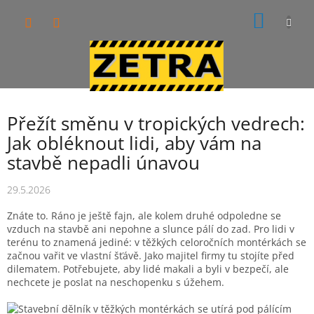
Přejít
NÁKUP
na
obsah
KOŠÍK
Přežít směnu v tropických vedrech:
Jak obléknout lidi, aby vám na
stavbě nepadli únavou
29.5.2026
Znáte to. Ráno je ještě fajn, ale kolem druhé odpoledne se
vzduch na stavbě ani nepohne a slunce pálí do zad. Pro lidi v
terénu to znamená jediné: v těžkých celoročních montérkách se
začnou vařit ve vlastní šťávě. Jako majitel firmy tu stojíte před
dilematem. Potřebujete, aby lidé makali a byli v bezpečí, ale
nechcete je poslat na neschopenku s úžehem.