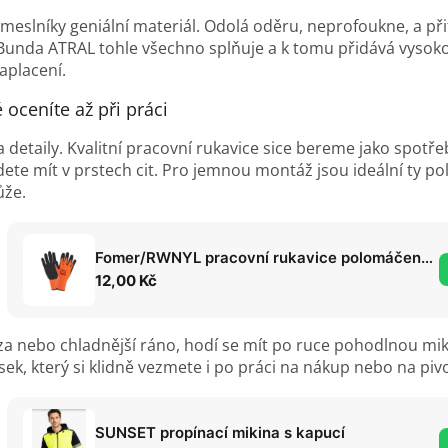
řemeslníky geniální materiál. Odolá oděru, neprofoukne, a p
 Bunda ATRAL tohle všechno splňuje a k tomu přidává vysokou 
aplacení.
 oceníte až při práci
detaily. Kvalitní pracovní rukavice sice bereme jako spotřebn
udete mít v prstech cit. Pro jemnou montáž jsou ideální ty 
ůže.
Fomer/RWNYL pracovní rukavice polomáčené v latexové pěně
12,00 Kč
za nebo chladnější ráno, hodí se mít po ruce pohodlnou mi
sek, který si klidně vezmete i po práci na nákup nebo na piv
SUNSET propínací mikina s kapucí