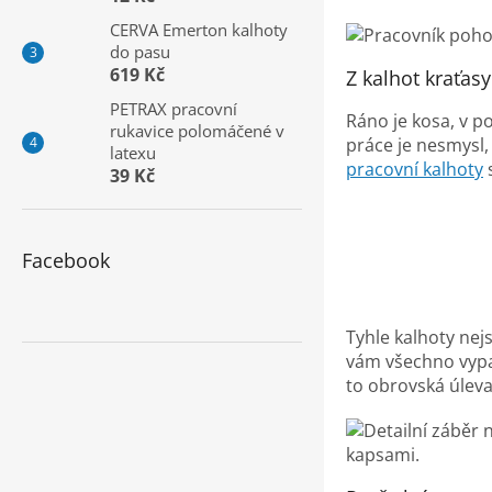
a
CERVA Emerton kalhoty
n
do pasu
e
619 Kč
Z kalhot kraťasy
l
PETRAX pracovní
Ráno je kosa, v p
rukavice polomáčené v
práce je nesmysl,
latexu
pracovní kalhoty
39 Kč
Facebook
Tyhle kalhoty nejs
vám všechno vypad
to obrovská úleva