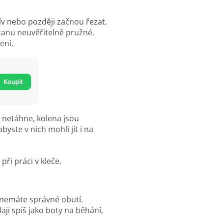
ív nebo později začnou řezat.
stanu neuvěřitelně pružné.
ení.
Koupit
c netáhne, kolena jsou
byste v nich mohli jít i na
d nemáte správné obutí.
í spíš jako boty na běhání,