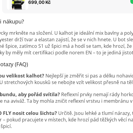
699,00 Kč
ři nákupu?
ycky mrkněte na složení. U kalhot je ideální mix bavlny a pol
ester drží tvar a elastan zajistí, že se v nich hnete. U bot 
é špice, zatímco S1 už špici má a hodí se tam, kde hrozí, ž
by měly mít certifikaci podle norem EN – to je jediná jisto
otazy (FAQ)
nou velikost kalhot?
Nejlepší je změřit si pas a délku nohavi
U stretchových kousků se nebojte vzít velikost přesně na těl
 bundu, aby pořád svítila?
Reflexní prvky nemají rády horko
 na aviváž. Ta by mohla zničit reflexní vrstvu i membránu v 
O FLY nosit celou šichtu?
Určitě. Jsou lehké a tlumí nárazy,
r – pokud pracujete v místech, kde hrozí pád těžkých věcí n
špicí.