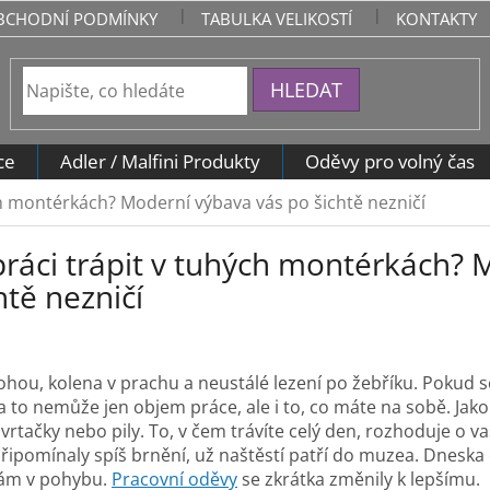
BCHODNÍ PODMÍNKY
TABULKA VELIKOSTÍ
KONTAKTY
HLEDAT
ce
Adler / Malfini Produkty
Oděvy pro volný čas
ých montérkách? Moderní výbava vás po šichtě nezničí
 práci trápit v tuhých montérkách?
htě nezničí
hou, kolena v prachu a neustálé lezení po žebříku. Pokud 
a to nemůže jen objem práce, ale i to, co máte na sobě. Jako
 vrtačky nebo pily. To, v čem trávíte celý den, rozhoduje o v
řipomínaly spíš brnění, už naštěstí patří do muzea. Dneska 
nám v pohybu.
Pracovní oděvy
se zkrátka změnily k lepšímu.