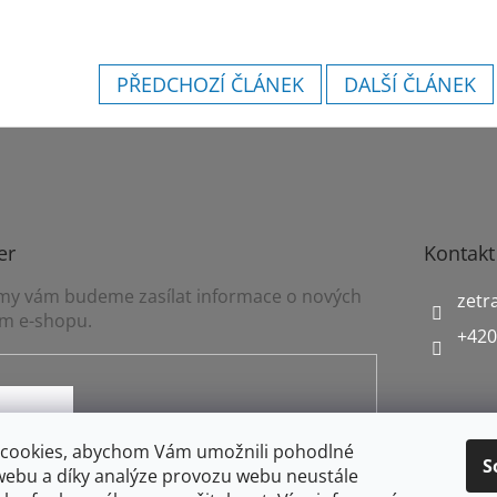
PŘEDCHOZÍ ČLÁNEK
DALŠÍ ČLÁNEK
er
Kontakt
a my vám budeme zasílat informace o nových
zetr
m e-shopu.
+420
mínkami ochrany osobních údajů
cookies, abychom Vám umožnili pohodlné
S
webu a díky analýze provozu webu neustále