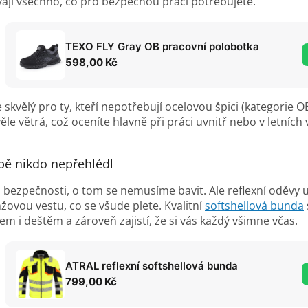
vají všechno, co pro bezpečnou práci potřebujete.
TEXO FLY Gray OB pracovní polobotka
598,00 Kč
skvělý pro ty, kteří nepotřebují ocelovou špici (kategorie OB
věle větrá, což oceníte hlavně při práci uvnitř nebo v letní
bě nikdo nepřehlédl
ad bezpečnosti, o tom se nemusíme bavit. Ale reflexní oděvy
ovou vestu, co se všude plete. Kvalitní
softshellová bunda
em i deštěm a zároveň zajistí, že si vás každý všimne včas.
ATRAL reflexní softshellová bunda
799,00 Kč