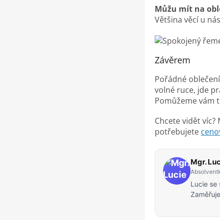
Můžu mít na oble
Většina věcí u ná
Závěrem
Pořádné oblečení 
volné ruce, jde p
Pomůžeme vám to 
Chcete vidět víc?
potřebujete
ceno
Mgr. Lu
Absolventk
Lucie se
Zaměřuje