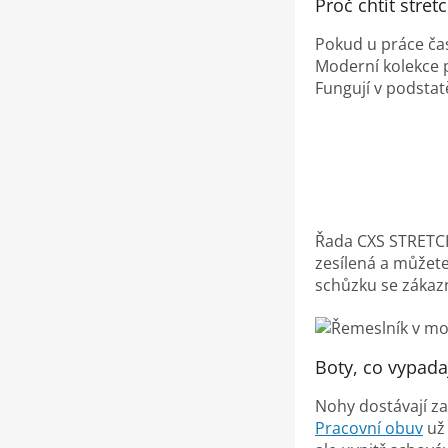
Proč chtít stre
Pokud u práce čas
Moderní kolekce p
Fungují v podstat
Řada CXS STRETCH 
zesílená a můžete 
schůzku se zákazn
Boty, co vypadaj
Nohy dostávají za
Pracovní obuv
už 