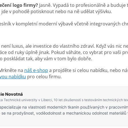
čení logo firmy?
Jasně. Vypadá to profesionálně a buduje 
s jde v pohodě potisknout nebo na ně udělat výšivku.
není luxus, ale investice do vlastního zdraví. Když vás nic n
ráce od ruky úplně jinak. Pokud váháte, co vybrat pro vaši pr
poskládat tak, aby vám v tom bylo dobře.
 Mrkněte na
náš e-shop
a projděte si celou nabídku, nebo ná
vou nabídku
pro celou firmu.
cie Novotná
a Technické univerzity v Liberci, 10 let zkušeností s testováním technických text
 specializuje na vlastnosti moderních tkanin používaných v pracovní
 se na prodyšnost, voděodolnost a mechanickou odolnost materiálů