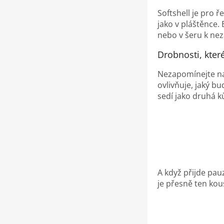
Softshell je pro 
jako v pláštěnce.
nebo v šeru k nez
Drobnosti, které
Nezapomínejte na 
ovlivňuje, jaký b
sedí jako druhá k
A když přijde pau
je přesně ten kou