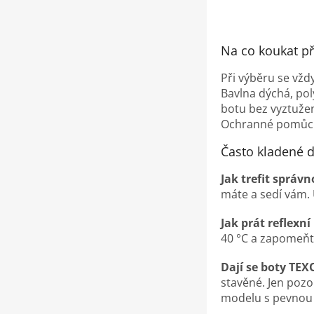
Na co koukat p
Při výběru se vžd
Bavlna dýchá, poly
botu bez vyztužen
Ochranné pomůcky 
Často kladené d
Jak trefit správ
máte a sedí vám. 
Jak prát reflexní
40 °C a zapomeňte
Dají se boty TEX
stavěné. Jen pozo
modelu s pevnou 