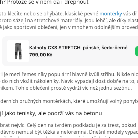
tch? Protože se v něm dá i dřepnout
to klečíte nebo se ohýbáte, klasické pevné
montérky
vás dř
roto sázejí na stretchové materiály. Jsou lehčí, ale díky ela
ě jako sportovní oblečení, jen v mnohem odolnějším proved
Kalhoty CXS STRETCH, pánské, šedo-černé
799,00 Kč
je mezi řemeslníky populární hlavně kvůli střihu. Nikde ni
do nich vložit nákoleníky. Navíc vypadají dost dobře na to, a
íkem. Tohle oblečení prostě vydrží víc než jednu sezónu.
í jako tenisky, ale podrží vás na betonu
brat nejvíc. Celý den na tvrdém podkladu je za trest, poku
dávno nemusí být těžká a neforemná. Dnešní modely vypadaj