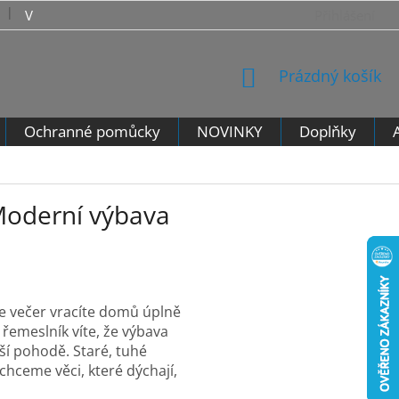
VRÁCENÍ ZBOŽÍ - VZOROVÝ FORMULÁŘ PRO ODSTOUPENÍ 
Přihlášení
NÁKUPNÍ
Prázdný košík
KOŠÍK
Ochranné pomůcky
NOVINKY
Doplňky
 Moderní výbava
se večer vracíte domů úplně
 řemeslník víte, že výbava
aší pohodě. Staré, tuhé
chceme věci, které dýchají,