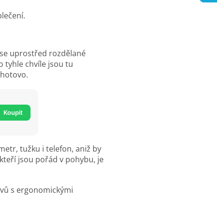
t se uprostřed rozdělané
 tyhle chvíle jsou tu
 hotovo.
Koupit
etr, tužku i telefon, aniž by
teří jsou pořád v pohybu, je