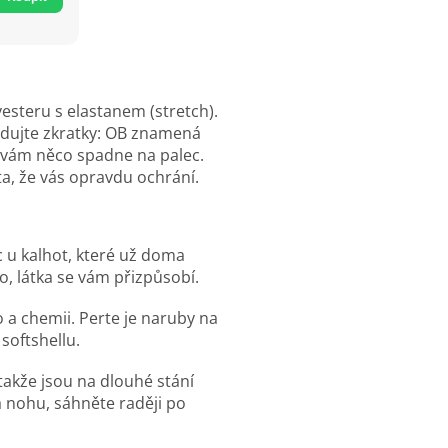
yesteru s elastanem (stretch).
sledujte zkratky: OB znamená
e vám něco spadne na palec.
ta, že vás opravdu ochrání.
c u kalhot, které už doma
o, látka se vám přizpůsobí.
 a chemii. Perte je naruby na
softshellu.
 takže jsou na dlouhé stání
a nohu, sáhněte raději po