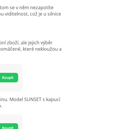
řitom se v něm nezapotíte
viditelnost, což je u silnice
í zboží, ale jejich výběr
polomáčené, které nekloužou a
Koupit
kinu. Model SUNSET s kapucí
o.
Koupit