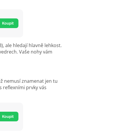
Koupit
), ale hledají hlavně lehkost.
ch vedrech. Vaše nohy vám
 už nemusí znamenat jen tu
s reflexními prvky vás
Koupit