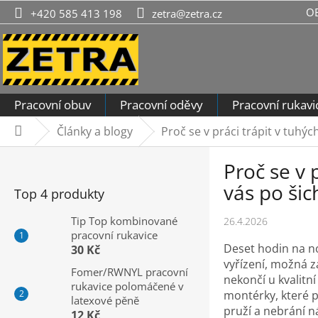
Přejít
O
+420 585 413 198
zetra@zetra.cz
na
obsah
Pracovní obuv
Pracovní oděvy
Pracovní rukavi
Články a blogy
Proč se v práci trápit v tuh
Domů
P
Proč se v
o
s
vás po šic
Top 4 produkty
t
r
Tip Top kombinované
26.4.2026
pracovní rukavice
a
Deset hodin na no
30 Kč
n
vyřízení, možná z
n
Fomer/RWNYL pracovní
nekončí u kvalitní
rukavice polomáčené v
í
montérky, které p
latexové pěně
p
pruží a nebrání 
12 Kč