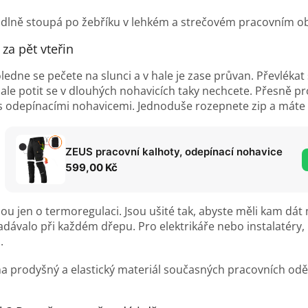
 za pět vteřin
oledne se pečete na slunci a v hale je zase průvan. Převléka
 ale potit se v dlouhých nohavicích taky nechcete. Přesně pro
s odepínacími nohavicemi. Jednoduše rozepnete zip a máte
ZEUS pracovní kalhoty, odepínací nohavice
599,00 Kč
ou jen o termoregulaci. Jsou ušité tak, abyste měli kam dát m
ávalo při každém dřepu. Pro elektrikáře nebo instalatéry, k
.