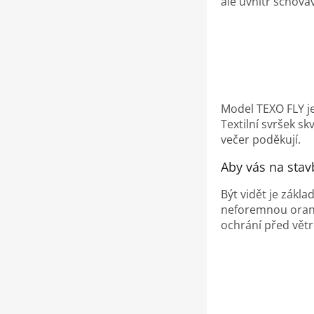
ale uvnitř schová
Model TEXO FLY je 
Textilní svršek sk
večer poděkují.
Aby vás na stav
Být vidět je zákl
neforemnou oranž
ochrání před větr