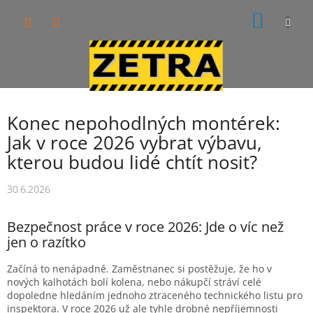
Přejít
NÁKUP
na
obsah
KOŠÍK
Konec nepohodlných montérek:
Jak v roce 2026 vybrat výbavu,
kterou budou lidé chtít nosit?
30.6.2026
Bezpečnost práce v roce 2026: Jde o víc než
jen o razítko
Začíná to nenápadně. Zaměstnanec si postěžuje, že ho v
nových kalhotách bolí kolena, nebo nákupčí stráví celé
dopoledne hledáním jednoho ztraceného technického listu pro
inspektora. V roce 2026 už ale tyhle drobné nepříjemnosti