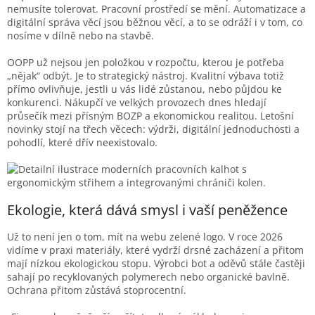
nemusíte tolerovat. Pracovní prostředí se mění. Automatizace a
digitální správa věcí jsou běžnou věcí, a to se odráží i v tom, co
nosíme v dílně nebo na stavbě.
OOPP už nejsou jen položkou v rozpočtu, kterou je potřeba
„nějak“ odbýt. Je to strategický nástroj. Kvalitní výbava totiž
přímo ovlivňuje, jestli u vás lidé zůstanou, nebo půjdou ke
konkurenci. Nákupčí ve velkých provozech dnes hledají
průsečík mezi přísným BOZP a ekonomickou realitou. Letošní
novinky stojí na třech věcech: výdrži, digitální jednoduchosti a
pohodlí, které dřív neexistovalo.
Ekologie, která dává smysl i vaší peněžence
Už to není jen o tom, mít na webu zelené logo. V roce 2026
vidíme v praxi materiály, které vydrží drsné zacházení a přitom
mají nízkou ekologickou stopu. Výrobci bot a oděvů stále častěji
sahají po recyklovaných polymerech nebo organické bavlně.
Ochrana přitom zůstává stoprocentní.