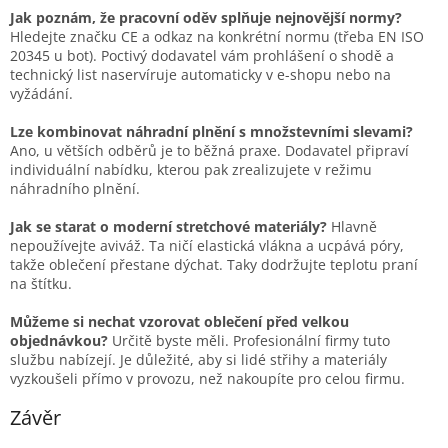
Jak poznám, že pracovní oděv splňuje nejnovější normy?
Hledejte značku CE a odkaz na konkrétní normu (třeba EN ISO
20345 u bot). Poctivý dodavatel vám prohlášení o shodě a
technický list naservíruje automaticky v e-shopu nebo na
vyžádání.
Lze kombinovat náhradní plnění s množstevními slevami?
Ano, u větších odběrů je to běžná praxe. Dodavatel připraví
individuální nabídku, kterou pak zrealizujete v režimu
náhradního plnění.
Jak se starat o moderní stretchové materiály?
Hlavně
nepoužívejte aviváž. Ta ničí elastická vlákna a ucpává póry,
takže oblečení přestane dýchat. Taky dodržujte teplotu praní
na štítku.
Můžeme si nechat vzorovat oblečení před velkou
objednávkou?
Určitě byste měli. Profesionální firmy tuto
službu nabízejí. Je důležité, aby si lidé střihy a materiály
vyzkoušeli přímo v provozu, než nakoupíte pro celou firmu.
Závěr