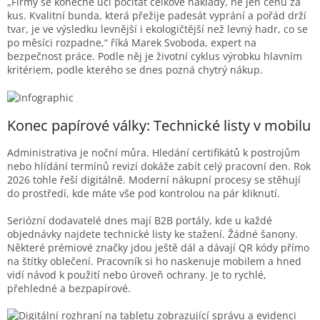
„Firmy se konečně učí počítat celkové náklady, ne jen cenu za
kus. Kvalitní bunda, která přežije padesát vyprání a pořád drží
tvar, je ve výsledku levnější i ekologičtější než levný hadr, co se
po měsíci rozpadne,“ říká Marek Svoboda, expert na
bezpečnost práce. Podle něj je životní cyklus výrobku hlavním
kritériem, podle kterého se dnes pozná chytrý nákup.
Konec papírové války: Technické listy v mobilu
Administrativa je noční můra. Hledání certifikátů k postrojům
nebo hlídání termínů revizí dokáže zabít celý pracovní den. Rok
2026 tohle řeší digitálně. Moderní nákupní procesy se stěhují
do prostředí, kde máte vše pod kontrolou na pár kliknutí.
Seriózní dodavatelé dnes mají B2B portály, kde u každé
objednávky najdete technické listy ke stažení. Žádné šanony.
Některé prémiové značky jdou ještě dál a dávají QR kódy přímo
na štítky oblečení. Pracovník si ho naskenuje mobilem a hned
vidí návod k použití nebo úroveň ochrany. Je to rychlé,
přehledné a bezpapírové.