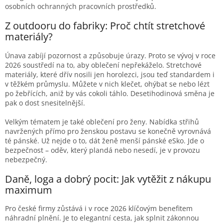
Z outdooru do fabriky: Proč chtít stretchové
materiály?
Únava zabíjí pozornost a způsobuje úrazy. Proto se vývoj v roce
2026 soustředí na to, aby oblečení nepřekáželo. Stretchové
materiály, které dřív nosili jen horolezci, jsou teď standardem i
v těžkém průmyslu. Můžete v nich klečet, ohýbat se nebo lézt
po žebřících, aniž by vás cokoli táhlo. Desetihodinová směna je
pak o dost snesitelnější.
Velkým tématem je také oblečení pro ženy. Nabídka střihů
navržených přímo pro ženskou postavu se konečně vyrovnává
té pánské. Už nejde o to, dát ženě menší pánské eSko. Jde o
bezpečnost – oděv, který plandá nebo nesedí, je v provozu
nebezpečný.
Daně, loga a dobrý pocit: Jak vytěžit z nákupu
maximum
Pro české firmy zůstává i v roce 2026 klíčovým benefitem
náhradní plnění. Je to elegantní cesta, jak splnit zákonnou