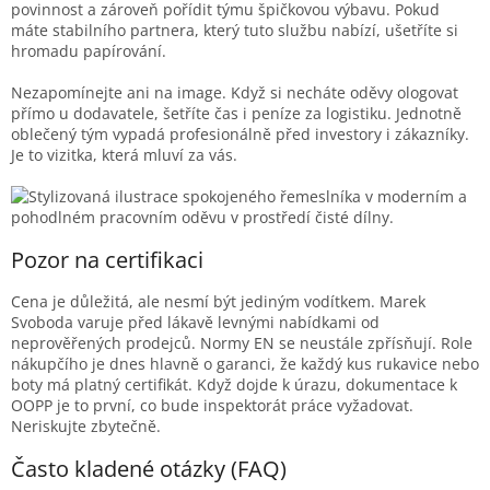
povinnost a zároveň pořídit týmu špičkovou výbavu. Pokud
máte stabilního partnera, který tuto službu nabízí, ušetříte si
hromadu papírování.
Nezapomínejte ani na image. Když si necháte oděvy ologovat
přímo u dodavatele, šetříte čas i peníze za logistiku. Jednotně
oblečený tým vypadá profesionálně před investory i zákazníky.
Je to vizitka, která mluví za vás.
Pozor na certifikaci
Cena je důležitá, ale nesmí být jediným vodítkem. Marek
Svoboda varuje před lákavě levnými nabídkami od
neprověřených prodejců. Normy EN se neustále zpřísňují. Role
nákupčího je dnes hlavně o garanci, že každý kus rukavice nebo
boty má platný certifikát. Když dojde k úrazu, dokumentace k
OOPP je to první, co bude inspektorát práce vyžadovat.
Neriskujte zbytečně.
Často kladené otázky (FAQ)