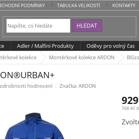
BCHODNÍ PODMÍNKY
TABULKA VELIKOSTÍ
KONTAKTY
HLEDAT
ce
Adler / Malfini Produkty
Oděvy pro volný čas
térkové kolekce
Montérkové kolekce ARDON
Blů
RDON®URBAN+
odrobnosti hodnocení
Značka:
ARDON
929
768 Kč 
Měrná
Zvolt
cena: