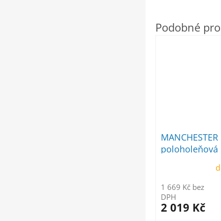
MANCHESTER 
poloholeňová
d
1 669 Kč bez
DPH
2 019 Kč