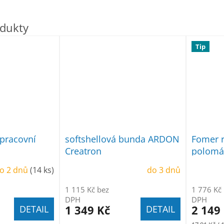
Tip
pracovní
softshellová bunda ARDON
Fomer r
Creatron
polomáč
pěně 24
o 2 dnů
(14 ks)
do 3 dnů
1 115 Kč bez
1 776 Kč
DPH
DPH
1 349 Kč
2 149
DETAIL
DETAIL
Měrná