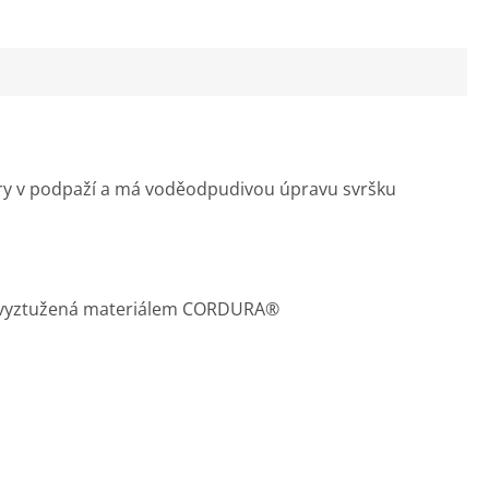
ory v podpaží a má voděodpudivou úpravu svršku
je vyztužená materiálem CORDURA®