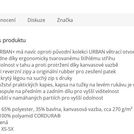
nocení
Diskuze
Značka
s produktu
RBAN+ má navíc oproti původní kolekci URBAN větrací otv
dne díky ergonomicky tvarovanému štíhlému střihu
olnost v tahu a proti protržení díky kanvasové vazbě
í reverzní zipy a originální rubber pro zesílení patek
p krytý légou na suchý zip s druky
žství praktických kapes, kapsa na tužky na levém rukávu 
paspule na předním a zadním dílu pro vyšší viditelnost
rošití v namáhaných partiích pro vyšší odolnost
:
65% polyester, 35% bavlna, kanvasová vazba, cca 270 g/m²
100% polyamid CORDURA®
lená
XS-5X