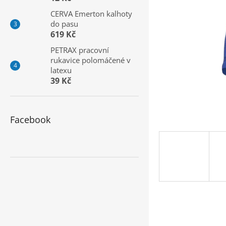
a
CERVA Emerton kalhoty
n
do pasu
e
619 Kč
l
PETRAX pracovní
rukavice polomáčené v
latexu
39 Kč
Facebook