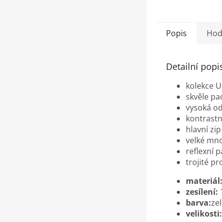
Popis
Hod
Detailní popi
kolekce U
skvěle pa
vysoká od
kontrastn
hlavní zi
velké mno
reflexní 
trojité p
materiál
zesílení:
barva:
ze
velikosti: