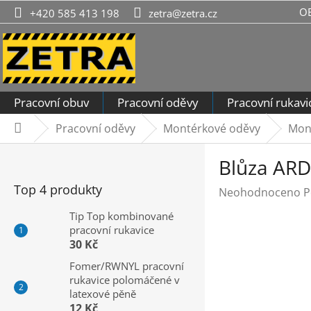
Přejít
O
+420 585 413 198
zetra@zetra.cz
na
obsah
Pracovní obuv
Pracovní oděvy
Pracovní rukavi
Pracovní oděvy
Montérkové oděvy
Mon
Domů
P
Blůza A
o
s
Top 4 produkty
Průměrné
Neohodnoceno
P
t
hodnocení
r
Tip Top kombinované
produktu
pracovní rukavice
a
je
30 Kč
n
0,0
n
Fomer/RWNYL pracovní
z
rukavice polomáčené v
í
5
latexové pěně
hvězdiček.
p
12 Kč