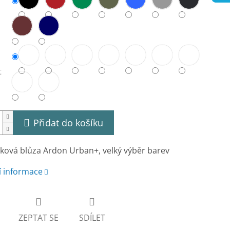
t
Přidat do košíku
ová blůza Ardon Urban+, velký výběr barev
í informace
ZEPTAT SE
SDÍLET