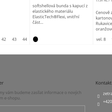
17,91 Kč / 
cena:
softshellová bunda s kapucí z
elastického materiálu
Cenově 
ElasticTech®Flexi, vnitřní
kartonov
část...
Rukavic
oranžové
42
43
44
45
46
47
vel. 8
er
Kontakt
a my vám budeme zasílat informace o nových
zetr
m e-shopu.
+420