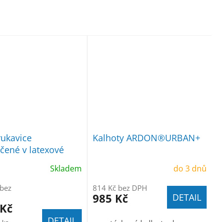
ukavice
Kalhoty ARDON®URBAN+
ené v latexové
0p, á 7,40Kč
Skladem
do 3 dnů
 bez
814 Kč bez DPH
985 Kč
DETAIL
 Kč
DETAIL