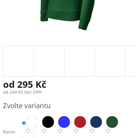
od
295 Kč
od
244 Kč
bez DPH
Měrná
Zvolte variantu
cena:
Barva