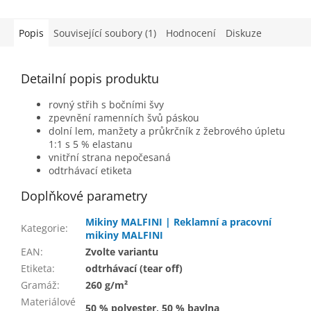
Popis
Související soubory (1)
Hodnocení
Diskuze
Detailní popis produktu
rovný střih s bočními švy
zpevnění ramenních švů páskou
dolní lem, manžety a průkrčník z žebrového úpletu
1:1 s 5 % elastanu
vnitřní strana nepočesaná
odtrhávací etiketa
Doplňkové parametry
Mikiny MALFINI | Reklamní a pracovní
Kategorie
:
mikiny MALFINI
EAN
:
Zvolte variantu
Etiketa
:
odtrhávací (tear off)
Gramáž
:
260 g/m²
Materiálové
50 % polyester, 50 % bavlna