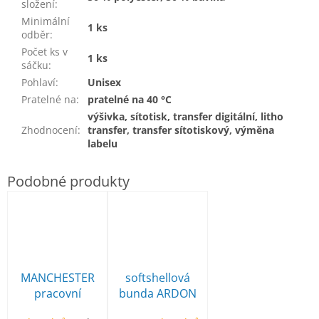
složení
:
Minimální
1 ks
odběr
:
Počet ks v
1 ks
sáčku
:
Pohlaví
:
Unisex
Pratelné na
:
pratelné na 40 °C
výšivka, sítotisk, transfer digitální, litho
Zhodnocení
:
transfer, transfer sítotiskový, výměna
labelu
MANCHESTER
softshellová
pracovní
bunda ARDON
poloholeňová
Creatron