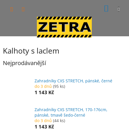
Přejít
NÁKUP
na
obsah
KOŠÍK
Kalhoty s laclem
Nejprodávanější
Zahradníky CXS STRETCH, pánské, černé
do 3 dnů
(95 ks)
1 143 Kč
Zahradníky CXS STRETCH, 170-176cm,
pánské, tmavě šedo-černé
do 3 dnů
(44 ks)
1 143 Kč