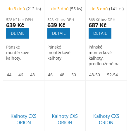
TEODOR,
TEODOR,
TEODOR,
do 3 dnů
(212 ks)
do 3 dnů
(55 ks)
do 3 dnů
(141 ks)
pánské, šedo-
pánské, zeleno-
prodloužené,
černé
černé
pánské, šedo-
528 Kč bez DPH
528 Kč bez DPH
568 Kč bez DPH
černé
639 Kč
639 Kč
687 Kč
DETAIL
DETAIL
DETAIL
Pánské
Pánské
Pánské
montérkové
montérkové
montérkové
kalhoty.
kalhoty.
kalhoty,
prodloužené na
výšku 194 cm.
44
46
48
50
46
52
48
54
50
56
52
58
48-50
54
60
56
52-54
62
58
64
56
Kalhoty CXS
Kalhoty CXS
Kalhoty CXS
ORION
ORION
ORION
TEODOR, zimní,
TEODOR,
TEODOR,