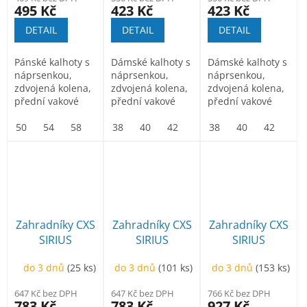
495 Kč
423 Kč
423 Kč
DETAIL
DETAIL
DETAIL
Pánské kalhoty s
Dámské kalhoty s
Dámské kalhoty s
náprsenkou,
náprsenkou,
náprsenkou,
zdvojená kolena,
zdvojená kolena,
zdvojená kolena,
přední vakové
přední vakové
přední vakové
kapsy, náprsní
kapsy, náprsní
kapsy, náprsní
kapsa na...
50
54
58
62
kapsa na...
38
66
40
42
44
kapsa na...
38
46
40
48
42
50
44
Zahradníky CXS
Zahradníky CXS
Zahradníky CXS
SIRIUS
SIRIUS
SIRIUS
BRIGHTON,
BRIGHTON,
BRIGHTON,
do 3 dnů
(25 ks)
do 3 dnů
(101 ks)
do 3 dnů
(153 ks)
170-176cm,
černo-žlutá
zimní, pánské,
černo-žlutá
černo-žluté
647 Kč bez DPH
647 Kč bez DPH
766 Kč bez DPH
783 Kč
783 Kč
927 Kč