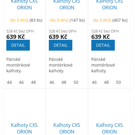
p
Kalhoty CXS
Kalhoty CXS
Kalhoty CXS
k
r
ORION
ORION
ORION
t
o
TEODOR,
TEODOR,
TEODOR,
ů
d
do 3 dnů
(83 ks)
do 3 dnů
(147 ks)
do 3 dnů
(407 ks)
pánské, černo-
pánské, hnědo-
pánské, modro-
u
červené
černé
černé
528 Kč bez DPH
528 Kč bez DPH
528 Kč bez DPH
k
639 Kč
639 Kč
639 Kč
t
DETAIL
DETAIL
DETAIL
ů
Pánské
Pánské
Pánské
montérkové
montérkové
montérkové
kalhoty.
kalhoty.
kalhoty.
44
46
48
50
46
52
48
54
50
56
52
58
46
54
60
48
56
62
50
58
64
52
Kalhoty CXS
Kalhoty CXS
Kalhoty CXS
ORION
ORION
ORION