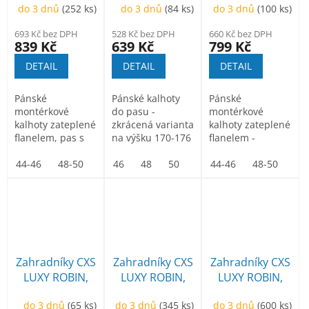
do 3 dnů
(252 ks)
do 3 dnů
(84 ks)
do 3 dnů
(100 ks)
pánské, šedo-
zkrácená
zkrácená
černé
varianta,
varianta, zimní,
693 Kč bez DPH
528 Kč bez DPH
660 Kč bez DPH
pánské, šedo-
pánská, šedo-
839 Kč
639 Kč
799 Kč
černé
černé
DETAIL
DETAIL
DETAIL
Pánské
Pánské kalhoty
Pánské
montérkové
do pasu -
montérkové
kalhoty zateplené
zkrácená varianta
kalhoty zateplené
flanelem, pas s
na výšku 170-176
flanelem -
poutky na
cm.
zkrácená varianta
opasek, vzadu do
44-46
48-50
52-54
46
48
56-58
50
60-62
52
na výšku 170-176
44-46
54
56
48-50
58
52
gumy,...
cm....
Zahradníky CXS
Zahradníky CXS
Zahradníky CXS
LUXY ROBIN,
LUXY ROBIN,
LUXY ROBIN,
pánské, 170-
pánské, černo-
pánské, černo-
do 3 dnů
(65 ks)
do 3 dnů
(345 ks)
do 3 dnů
(600 ks)
176cm, modro-
oranžové
šedé, 50