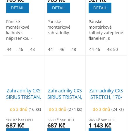
DETAIL
DETAIL
DETAIL
Pánské
Pánské
Pánské
montérkové
montérkové
montérkové
kalhoty s
zahradníky.
kalhoty zateplené
náprsenkou -
flanelem, s
zkrácená varianta
náprsenkou,
na výšku 170-176
44
46
48
50
44
52
46
54
48
56
50
58
náprsní kapsa s
44-46
52
60
54
48-50
62
56
64
52
cm. Náprsní...
klopou, pas...
Zahradníky CXS
Zahradníky CXS
Zahradníky CXS
SIRIUS TRISTAN,
SIRIUS TRISTAN,
STRETCH, 170-
170-176cm,
pánské, šedo-
176cm, pánská,
do 3 dnů
(16 ks)
do 3 dnů
(274 ks)
do 3 dnů
(24 ks)
šedo-zelené
zelené
středně modrá-
černá
568 Kč bez DPH
568 Kč bez DPH
945 Kč bez DPH
687 Kč
687 Kč
1 143 Kč