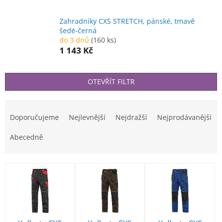
Zahradníky CXS STRETCH, pánské, tmavě
šedé-černá
do 3 dnů
(160 ks)
1 143 Kč
OTEVŘÍT FILTR
Ř
a
Doporučujeme
Nejlevnější
Nejdražší
Nejprodávanější
z
e
Abecedně
n
í
V
p
ý
r
p
o
i
d
s
u