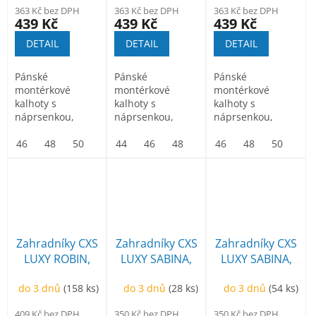
363 Kč bez DPH
363 Kč bez DPH
363 Kč bez DPH
439 Kč
439 Kč
439 Kč
DETAIL
DETAIL
DETAIL
Pánské
Pánské
Pánské
montérkové
montérkové
montérkové
kalhoty s
kalhoty s
kalhoty s
náprsenkou,
náprsenkou,
náprsenkou,
náprsní kapsa na
náprsní kapsa na
náprsní kapsa na
zip, pas vzadu do
46
48
50
52
zip, pas vzadu do
44
54
46
56
48
58
50
60
zip, pas vzadu do
46
52
62
48
54
64
50
56
66
52
gumy, přední...
gumy, přední...
gumy, přední...
Zahradníky CXS
Zahradníky CXS
Zahradníky CXS
LUXY ROBIN,
LUXY SABINA,
LUXY SABINA,
prodloužené,
dámské,
dámské,
do 3 dnů
(158 ks)
do 3 dnů
(28 ks)
do 3 dnů
(54 ks)
pánské, modro-
modro-černé
zeleno-černé
černé
409 Kč bez DPH
350 Kč bez DPH
350 Kč bez DPH