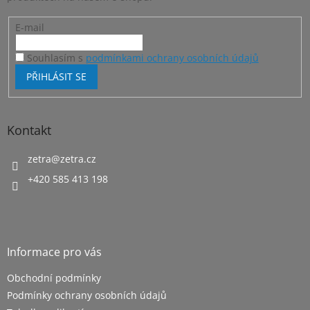
k
y
E-mail
v
ý
p
Souhlasím s
podmínkami ochrany osobních údajů
i
PŘIHLÁSIT SE
s
u
Kontakt
zetra
@
zetra.cz
+420 585 413 198
Informace pro vás
Obchodní podmínky
Podmínky ochrany osobních údajů