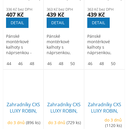
černé
336 Kč bez DPH
363 Kč bez DPH
363 Kč bez DPH
407 Kč
439 Kč
439 Kč
DETAIL
DETAIL
DETAIL
Pánské
Pánské
Pánské
montérkové
montérkové
montérkové
kalhoty s
kalhoty s
kalhoty s
náprsenkou -
náprsenkou,
náprsenkou,
zkrácená varianta
náprsní kapsa na
náprsní kapsa na
na výšku 170-176
44
46
48
50
zip, pas vzadu do
46
52
48
54
50
56
52
58
zip, pas vzadu do
46
54
60
48
56
62
50
58
64
52
cm. Náprsní...
gumy, přední...
gumy, přední...
Zahradníky CXS
Zahradníky CXS
Zahradníky CXS
LUXY ROBIN,
LUXY ROBIN,
LUXY ROBIN,
pánské,
pánské, modro-
pánské, zeleno-
do 3 dnů
do 3 dnů
(896 ks)
do 3 dnů
(729 ks)
červeno-černé
černé
černé
(1120 ks)