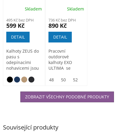
odepínací
outdorové
Skladem
Skladem
nohavice
kalhoty
495 Kč bez DPH
736 Kč bez DPH
599 Kč
890 Kč
DETAIL
DETAIL
Kalhoty ZEUS do
Pracovní
pasu s
outdorové
odepínacími
kalhoty EXO
nohavicemi jsou
ULTIMA se
vyrobeny z hlavní
vyznačují
tkaniny RIP-
moderním,
48
50
52
54
56
58
60
STOP...
módním a
atraktivním...
ZOBRAZIT VŠECHNY PODOBNÉ PRODUKTY
Související produkty