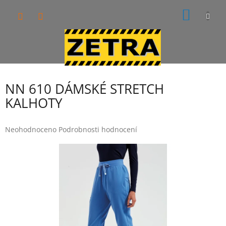
Přejít
NÁKUP
na
obsah
KOŠÍK
NN 610 DÁMSKÉ STRETCH
KALHOTY
Průměrné
Neohodnoceno
Podrobnosti hodnocení
hodnocení
produktu
je
0,0
z
5
hvězdiček.