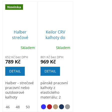
Novinka
Halber
Keilor CRV
strečové
kalhoty do
pracovní
pasu
Skladem
Skladem
outdoorové
kalhoty
652 Kč bez DPH
801 Kč bez DPH
789 Kč
969 Kč
DETAIL
DETAIL
Halber - strečové
pánské pracovní
pracovní nebo
kalhoty z
outdoorové
elastického
kalhoty
materiálu; 2
postranní kapsy a
2 vložitelné...
olivová
46
48
50
54
56
58
60