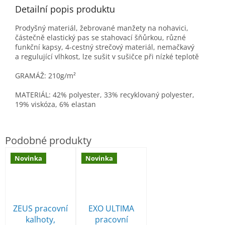
Detailní popis produktu
Prodyšný materiál, žebrované manžety na nohavici,
částečně elastický pas se stahovací šňůrkou, různé
funkční kapsy, 4-cestný strečový materiál, nemačkavý
a
regulující vlhkost, lze sušit v sušičce při nízké teplotě
GRAMÁŽ: 210g/m²
MATERIÁL: 42%
polyester
,
33%
recyklovaný polyester
,
19%
viskóza
, 6%
elastan
Novinka
Novinka
ZEUS pracovní
EXO ULTIMA
kalhoty,
pracovní