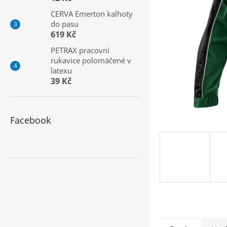
a
CERVA Emerton kalhoty
n
do pasu
e
619 Kč
l
PETRAX pracovní
rukavice polomáčené v
latexu
39 Kč
Facebook