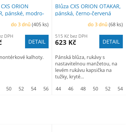
y CXS ORION
Blůza CXS ORION OTAKAR,
, pánské, modro-
pánská, černo-červená
do 3 dnů
(405 ks)
do 3 dnů
(68 ks)
ez DPH
515 Kč bez DPH
č
623 Kč
DETAIL
DETAIL
montérkové kalhoty.
Pánská blůza, rukávy s
nastavitelnou manžetou, na
levém rukávu kapsička na
tužky, kryté...
50
52
54
56
58
44
60
46
62
48
64
50
52
54