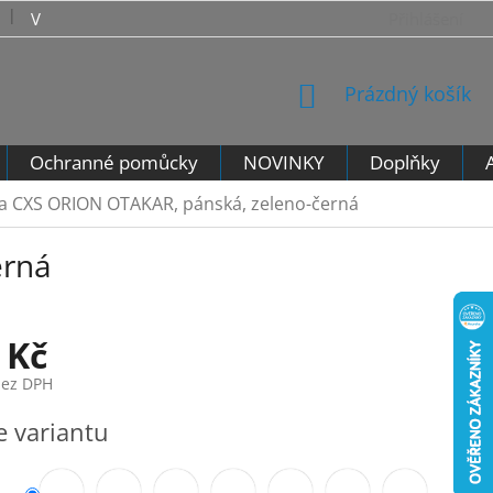
VRÁCENÍ ZBOŽÍ - VZOROVÝ FORMULÁŘ PRO ODSTOUPENÍ 
Přihlášení
NÁKUPNÍ
Prázdný košík
KOŠÍK
Ochranné pomůcky
NOVINKY
Doplňky
a CXS ORION OTAKAR, pánská, zeleno-černá
erná
 Kč
bez DPH
e variantu