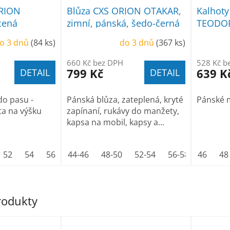
ORION
Blůza CXS ORION OTAKAR,
Kalhot
cená
zimní, pánská, šedo-černá
TEODOR
ké, šedo-
černé
o 3 dnů
(84 ks)
do 3 dnů
(367 ks)
660 Kč bez DPH
528 Kč b
799 Kč
639 K
DETAIL
DETAIL
do pasu -
Pánská blůza, zateplená, kryté
Pánské 
ta na výšku
zapínaní, rukávy do manžety,
kapsa na mobil, kapsy a...
52
54
56
58
44-46
60
48-50
62
64
52-54
56-58
46
60-62
48
produkty