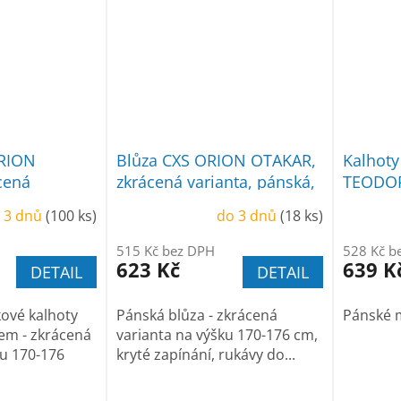
ORION
Blůza CXS ORION OTAKAR,
Kalhot
cená
zkrácená varianta, pánská,
TEODOR
í, pánská,
šedo-černá
černé
 3 dnů
(100 ks)
do 3 dnů
(18 ks)
515 Kč bez DPH
528 Kč b
623 Kč
639 K
DETAIL
DETAIL
ové kalhoty
Pánská blůza - zkrácená
Pánské 
lem - zkrácená
varianta na výšku 170-176 cm,
ku 170-176
kryté zapínání, rukávy do...