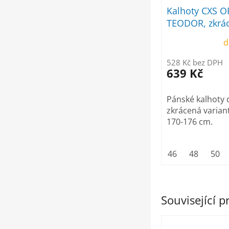
Kalhoty CXS 
TEODOR, zkrá
varianta, páns
d
černé
528 Kč bez DPH
639 Kč
Pánské kalhoty 
zkrácená varian
170-176 cm.
46
48
50
Související 