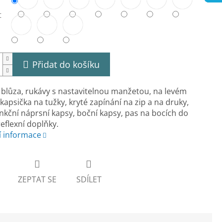
t
Přidat do košíku
blůza, rukávy s nastavitelnou manžetou, na levém
kapsička na tužky, kryté zapínání na zip a na druky,
nkční náprsní kapsy, boční kapsy, pas na bocích do
eflexní doplňky.
í informace
ZEPTAT SE
SDÍLET