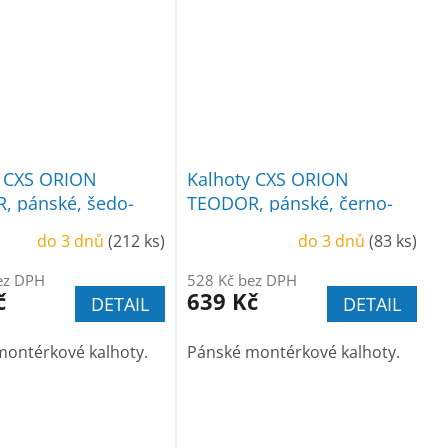
y CXS ORION
Kalhoty CXS ORION
, pánské, šedo-
TEODOR, pánské, černo-
červené
do 3 dnů
(212 ks)
do 3 dnů
(83 ks)
ez DPH
528 Kč bez DPH
č
639 Kč
DETAIL
DETAIL
montérkové kalhoty.
Pánské montérkové kalhoty.