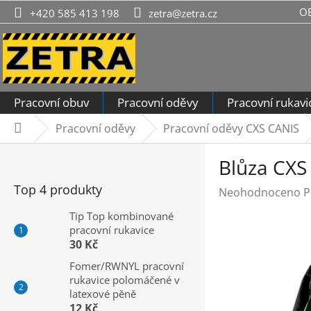
Přejít
O
+420 585 413 198
zetra@zetra.cz
na
obsah
Pracovní obuv
Pracovní oděvy
Pracovní rukavi
Pracovní oděvy
Pracovní oděvy CXS CANIS
Domů
P
Blůza CXS
o
s
Top 4 produkty
Průměrné
Neohodnoceno
P
t
hodnocení
r
Tip Top kombinované
produktu
pracovní rukavice
a
je
30 Kč
n
0,0
n
Fomer/RWNYL pracovní
z
rukavice polomáčené v
í
5
latexové pěně
hvězdiček.
p
12 Kč