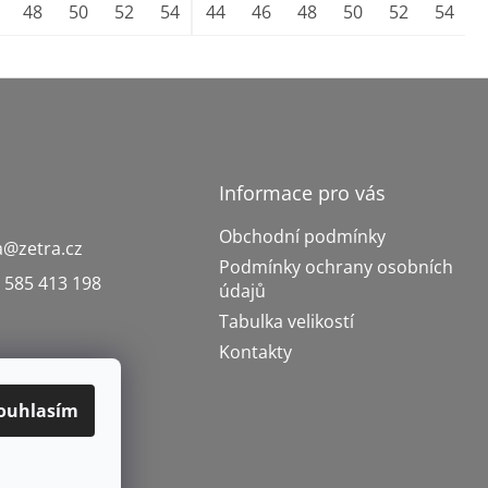
62
48
64
50
52
54
56
44
58
46
60
48
62
50
64
52
66
54
Informace pro vás
Obchodní podmínky
a
@
zetra.cz
Podmínky ochrany osobních
 585 413 198
údajů
Tabulka velikostí
Kontakty
ouhlasím