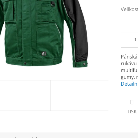
Velikos
Pánská 
rukávu 
multifu
gumy, r
Detailn
TISK