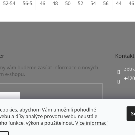
52-54
56-58
46
60-62
48
50
52
54
56
58
44
60
46
er
Kontakt
a my vám budeme zasílat informace o nových
zetr
m e-shopu.
+420
mínkami ochrany osobních údajů
cookies, abychom Vám umožnili pohodlné
S
webu a díky analýze provozu webu neustále
jeho funkce, výkon a použitelnost.
Více informací