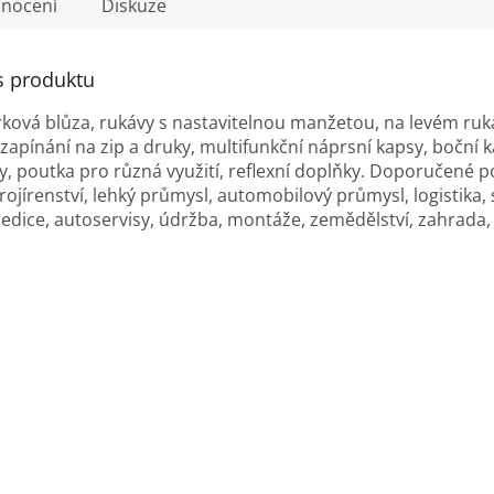
nocení
Diskuze
s produktu
ová blůza, rukávy s nastavitelnou manžetou, na levém ruk
 zapínání na zip a druky, multifunkční náprsní kapsy, boční 
, poutka pro různá využití, reflexní doplňky. Doporučené po
trojírenství, lehký průmysl, automobilový průmysl, logistika,
edice, autoservisy, údržba, montáže, zemědělství, zahrada,