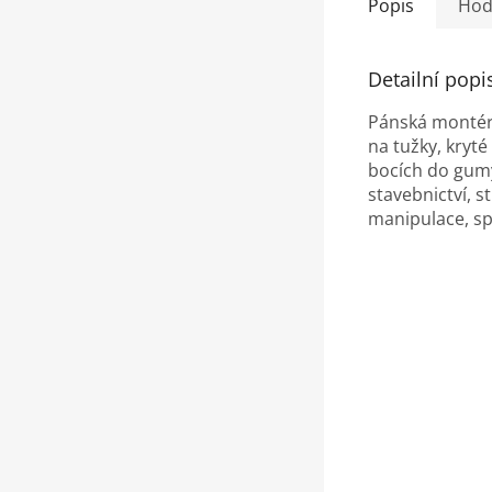
Popis
Hod
Detailní popi
Pánská montérk
na tužky, kryté
bocích do gumy
stavebnictví, s
manipulace, sp