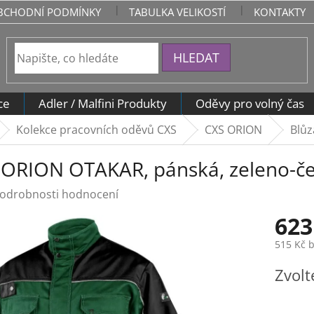
BCHODNÍ PODMÍNKY
TABULKA VELIKOSTÍ
KONTAKTY
HLEDAT
ce
Adler / Malfini Produkty
Oděvy pro volný čas
Kolekce pracovních oděvů CXS
CXS ORION
Blůz
 ORION OTAKAR, pánská, zeleno-č
odrobnosti hodnocení
623
515 Kč 
Měrná
Zvolt
cena: