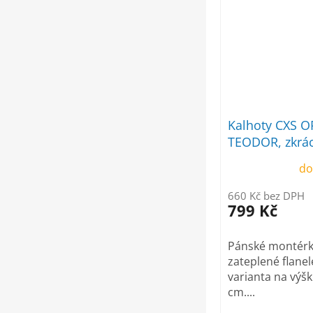
Kalhoty CXS 
TEODOR, zkrá
varianta, zimn
do
šedo-černé
660 Kč bez DPH
799 Kč
Pánské montérk
zateplené flane
varianta na výš
cm....