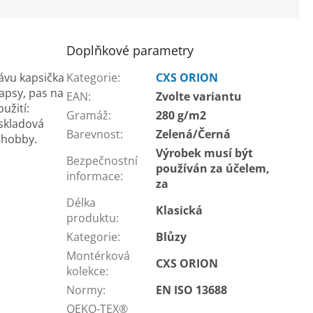
Doplňkové parametry
ávu kapsička
Kategorie
:
CXS ORION
kapsy, pas na
EAN
:
Zvolte variantu
užití:
Gramáž
:
280 g/m2
 skladová
Barevnost
:
Zelená/Černá
 hobby.
Výrobek musí být
Bezpečnostní
používán za účelem,
informace
:
za
Délka
Klasická
produktu
:
Kategorie
:
Blůzy
Montérková
CXS ORION
kolekce
:
Normy
:
EN ISO 13688
OEKO-TEX®