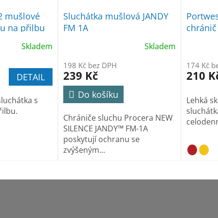
2 mušlové
Sluchátka mušlová JANDY
Portwe
u na přilbu
FM 1A
chránič
SNR 32
Skladem
Skladem
198 Kč bez DPH
174 Kč b
239 Kč
210 K
DETAIL
Do košíku
luchátka s
Lehká sk
ilbu.
sluchátk
Chrániče sluchu Procera NEW
celodenn
SILENCE JANDY™ FM-1A
poskytují ochranu se
zvýšeným...