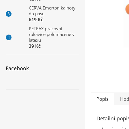
a
CERVA Emerton kalhoty
n
do pasu
e
619 Kč
l
PETRAX pracovní
rukavice polomáčené v
latexu
39 Kč
Facebook
Popis
Hod
Detailní popi