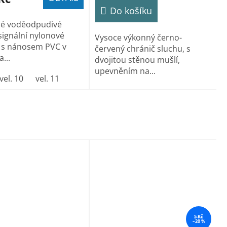
Do košíku
né voděodpudivé
signální nylonové
Vysoce výkonný černo-
 s nánosem PVC v
červený chránič sluchu, s
...
dvojitou stěnou mušlí,
upevněním na...
vel. 10
vel. 11
5 Kč
–20 %