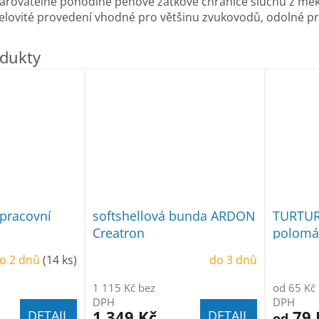
arovatelné pohodlné pěnové zátkové chrániče sluchu z mě
lovité provedení vhodné pro většinu zvukovodů, odolné prot
pracovní
softshellová bunda ARDON
TURTUR 
Creatron
polomá
o 2 dnů
(14 ks)
do 3 dnů
1 115 Kč bez
od 65 Kč
DPH
DPH
1 349 Kč
79 
DETAIL
DETAIL
od