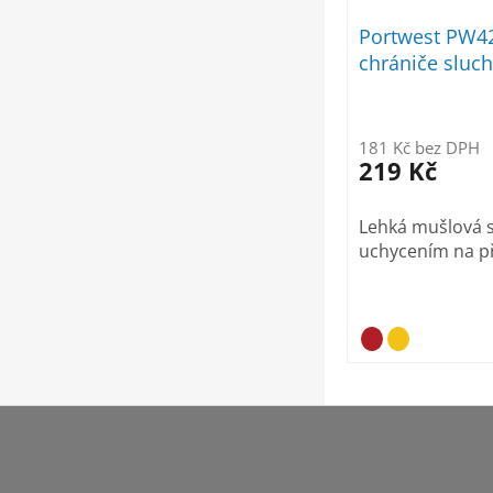
Portwest PW4
chrániče sluch
SNR 26dB
181 Kč bez DPH
219 Kč
Lehká mušlová s
uchycením na př
Z
á
p