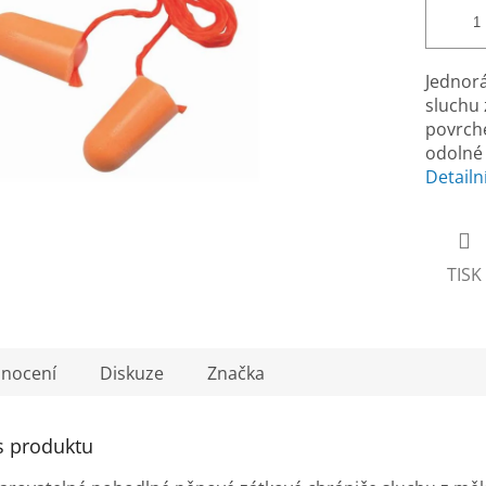
Jednor
sluchu 
povrche
odolné 
Detailn
TISK
nocení
Diskuze
Značka
s produktu