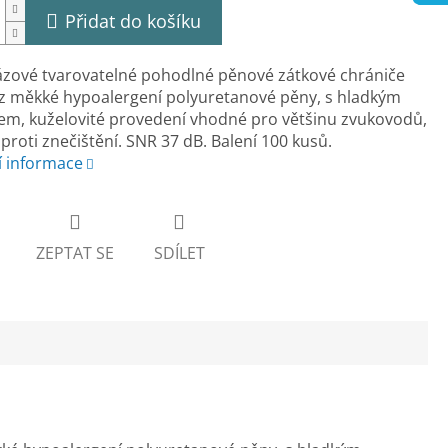
Přidat do košíku
ázové tvarovatelné pohodlné pěnové zátkové chrániče
z měkké hypoalergení polyuretanové pěny, s hladkým
m, kuželovité provedení vhodné pro většinu zvukovodů,
proti znečištění. SNR 37 dB. Balení 100 kusů.
í informace
ZEPTAT SE
SDÍLET