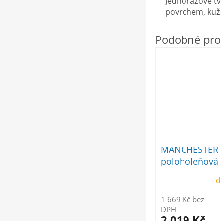
Jednorázové tv
povrchem, kuže
MANCHESTER 
poloholeňová
d
1 669 Kč bez
DPH
2 019 Kč