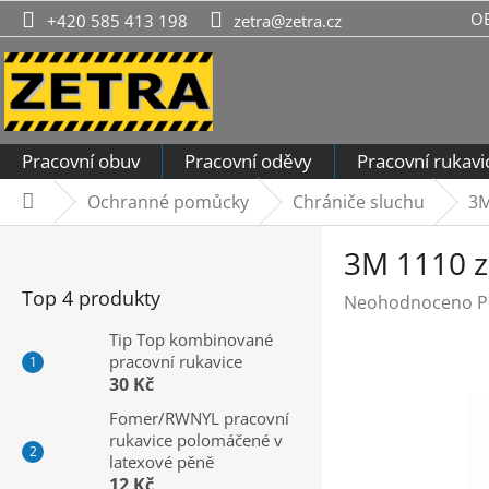
Přejít
O
+420 585 413 198
zetra@zetra.cz
na
obsah
Pracovní obuv
Pracovní oděvy
Pracovní rukavi
Ochranné pomůcky
Chrániče sluchu
3M
Domů
P
3M 1110 z
o
s
Top 4 produkty
Průměrné
Neohodnoceno
P
t
hodnocení
r
Tip Top kombinované
produktu
pracovní rukavice
a
je
30 Kč
n
0,0
n
Fomer/RWNYL pracovní
z
rukavice polomáčené v
í
5
latexové pěně
hvězdiček.
p
12 Kč