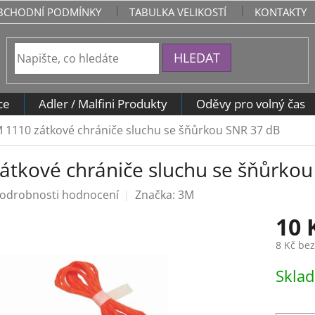
BCHODNÍ PODMÍNKY
TABULKA VELIKOSTÍ
KONTAKTY
HLEDAT
ce
Adler / Malfini Produkty
Oděvy pro volný čas
 1110 zátkové chrániče sluchu se šňůrkou SNR 37 dB
átkové chrániče sluchu se šňůrkou
odrobnosti hodnocení
Značka:
3M
10 
8 Kč be
Měrná
Skla
cena: