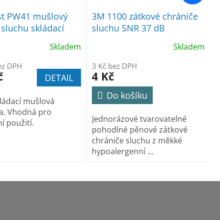
st PW41 mušlový
3M 1100 zátkové chrániče
 sluchu skládací
sluchu SNR 37 dB
dB
Skladem
Skladem
ez DPH
3 Kč bez DPH
č
4 Kč
DETAIL
Do košíku
ládací mušlová
a. Vhodná pro
Jednorázové tvarovatelné
í použití.
pohodlné pěnové zátkové
chrániče sluchu z měkké
hypoalergenní ...