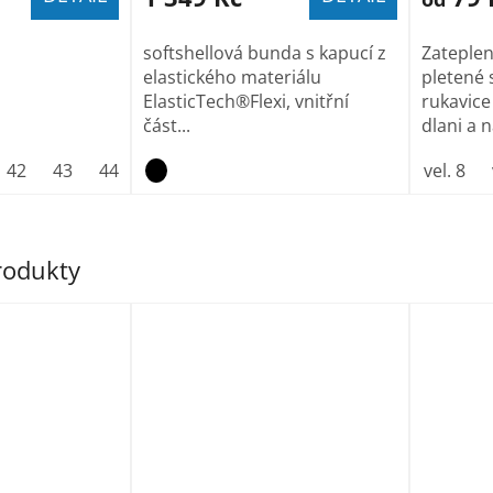
softshellová bunda s kapucí z
Zateple
elastického materiálu
pletené 
ElasticTech®Flexi, vnitřní
rukavice
část...
dlani a na
42
43
44
45
46
47
vel. 8
produkty