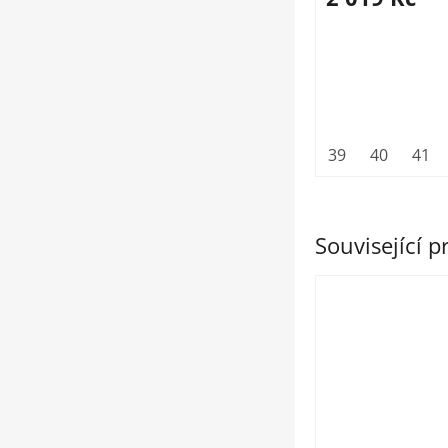
39
40
41
Související 