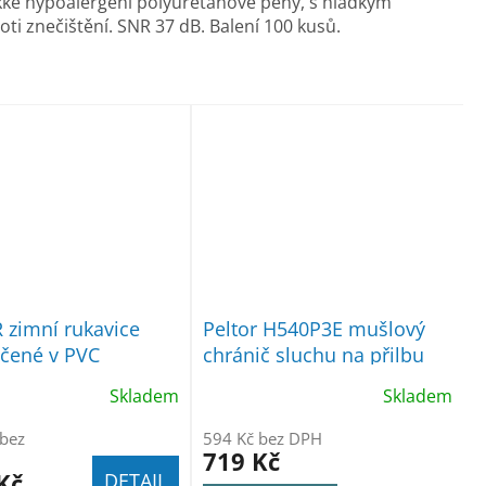
kké hypoalergení polyuretanové pěny, s hladkým
i znečištění. SNR 37 dB. Balení 100 kusů.
zimní rukavice
Peltor H540P3E mušlový
čené v PVC
chránič sluchu na přilbu
SNR 34dB
Skladem
Skladem
 bez
594 Kč bez DPH
719 Kč
Kč
DETAIL