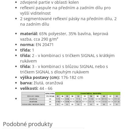
zdvojené partie v oblasti kolen
reflexní paspule na předním a zadním dílu pro
vyšší viditelnost
2 segmentované reflexní pásky na předním dílu, 2
na zadním dílu
materiál:
65% polyester, 35% bavlna, keprová
vazba, cca 290 g/m²
norma:
EN 20471
třída:
1
třída:
2 - v kombinaci s tričkem SIGNAL s krátkým
rukávem
třída:
3 - v kombinaci s blůzou SIGNAL nebo s
tričkem SIGNAL s dlouhým rukávem
výška postavy (cm):
176-182 cm
barva:
žlutá, oranžová
velikosti:
44 - 66