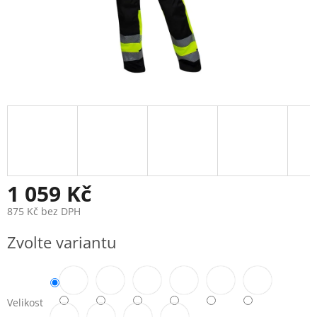
1 059 Kč
875 Kč bez DPH
Měrná
Zvolte variantu
cena:
Velikost