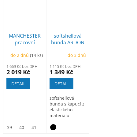
MANCHESTER
softshellová
pracovní
bunda ARDON
poloholeňová
Creatron
do 2 dnů
(14 ks)
do 3 dnů
1 669 Kč bez DPH
1 115 Kč bez DPH
2 019 Kč
1 349 Kč
DETAIL
DETAIL
softshellová
bunda s kapucí z
elastického
materiálu
ElasticTech®Flexi,
vnitřní část...
39
40
41
42
43
44
45
46
47