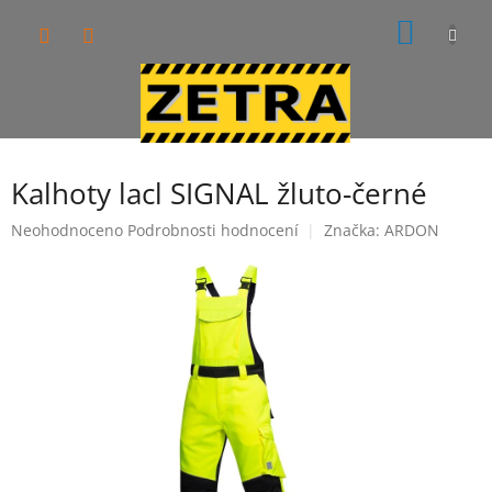
Přejít
NÁKUP
na
obsah
KOŠÍK
Kalhoty lacl SIGNAL žluto-černé
Průměrné
Neohodnoceno
Podrobnosti hodnocení
Značka:
ARDON
hodnocení
produktu
je
0,0
z
5
hvězdiček.