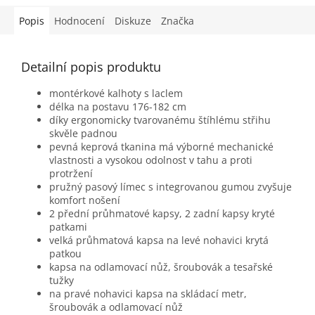
Popis
Hodnocení
Diskuze
Značka
Detailní popis produktu
montérkové kalhoty s laclem
délka na postavu 176-182 cm
díky ergonomicky tvarovanému štíhlému střihu
skvěle padnou
pevná keprová tkanina má výborné mechanické
vlastnosti a vysokou odolnost v tahu a proti
protržení
pružný pasový límec s integrovanou gumou zvyšuje
komfort nošení
2 přední průhmatové kapsy, 2 zadní kapsy kryté
patkami
velká průhmatová kapsa na levé nohavici krytá
patkou
kapsa na odlamovací nůž, šroubovák a tesařské
tužky
na pravé nohavici kapsa na skládací metr,
šroubovák a odlamovací nůž