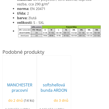
vazba, cca 290 g/m²
norma:
EN 20471
třída:
2
barva:
žlutá
velikosti:
S - 5XL
MANCHESTER
softshellová
pracovní
bunda ARDON
poloholeňová
Creatron
do 2 dnů
(14 ks)
do 3 dnů