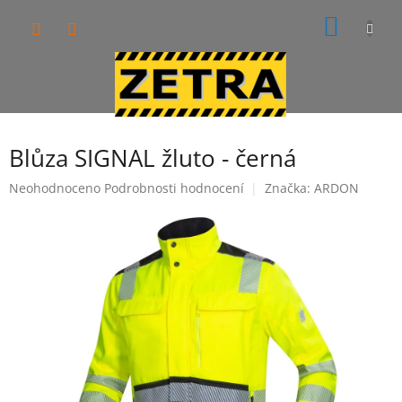
Přejít
NÁKUP
na
obsah
KOŠÍK
Blůza SIGNAL žluto - černá
Průměrné
Neohodnoceno
Podrobnosti hodnocení
Značka:
ARDON
hodnocení
produktu
je
0,0
z
5
hvězdiček.