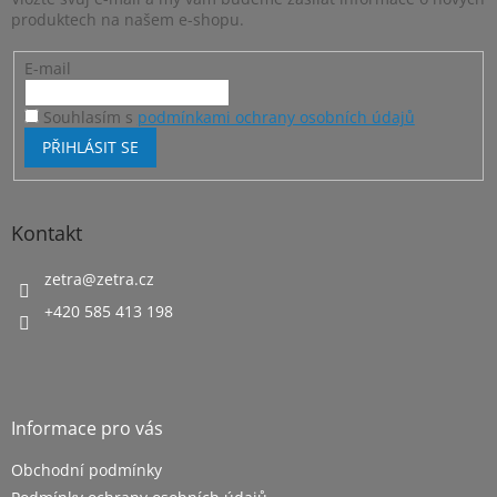
í
produktech na našem e-shopu.
E-mail
Souhlasím s
podmínkami ochrany osobních údajů
PŘIHLÁSIT SE
Kontakt
zetra
@
zetra.cz
+420 585 413 198
Informace pro vás
Obchodní podmínky