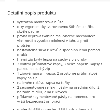
Detailní popis produktu
výstražná monterková blůza
díky ergonomicky tvarovanému štíhlému střihu
skvěle padne
pevná keprová tkanina má výborné mechanické
vlastnosti a vysokou odolnost v tahu a proti
protržení
nastavitelná šířka rukávů a spodního lemu pomocí
druků
hlavní zip krytý légou na suchý zip s druky
2 vnitřní průhmatové kapsy, 2 velké náprsní kapsy s
patkou na suchý zip
1 zipová náprsní kapsa, 2 prostorné průhmatové
kapsy na zip
na levém rukávu kapsa na tužky
2 segmentované reflexní pásky na předním dílu, 2
na zadním dílu, 2 na rukávech
přídavné segmentované pásky na ramenou pro
vyšší bezpečnost při práci
materiál:
65% polyester, 35% bavlna, keprová